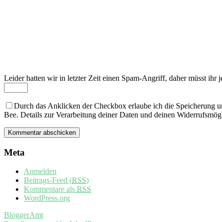
Leider hatten wir in letzter Zeit einen Spam-Angriff, daher müsst ihr je
Durch das Anklicken der Checkbox erlaube ich die Speicherung u
Bee. Details zur Verarbeitung deiner Daten und deinen Widerrufsmögl
Meta
Anmelden
Beitrags-Feed (
RSS
)
Kommentare als
RSS
WordPress.org
BloggerAmt