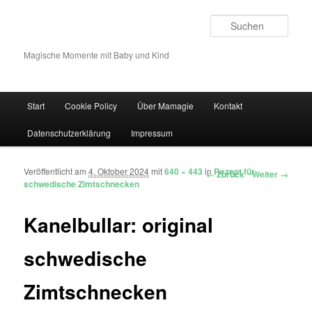
Such
Magische Momente mit Baby und Kind
Hauptmenü
Start
Cookie Policy
Über Mamagie
Kontakt
Zum Inhalt wechseln
Zum sekundären Inhalt wechseln
Datenschutzerklärung
Impressum
Veröffentlicht am
4. Oktober 2024
mit
640 × 443
in
Rezept für
Bilder-Navigation
← Zurück
Weiter →
schwedische Zimtschnecken
Kanelbullar: original
schwedische
Zimtschnecken