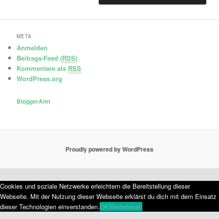
META
Anmelden
Beitrags-Feed (
RSS
)
Kommentare als
RSS
WordPress.org
BloggerAmt
Proudly powered by WordPress
Cookies und soziale Netzwerke erleichtern die Bereitstellung dieser
Webseite. Mit der Nutzung dieser Webseite erklärst du dich mit dem Einsatz
dieser Technologien einverstanden.
OK
Weiterlesen