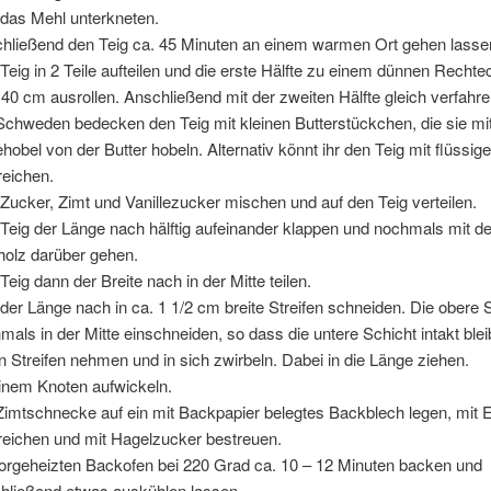
das Mehl unterkneten.
hließend den Teig ca. 45 Minuten an einem warmen Ort gehen lasse
Teig in 2 Teile aufteilen und die erste Hälfte zu einem dünnen Rechte
 40 cm ausrollen. Anschließend mit der zweiten Hälfte gleich verfahre
Schweden bedecken den Teig mit kleinen Butterstückchen, die sie mi
hobel von der Butter hobeln. Alternativ könnt ihr den Teig mit flüssige
reichen.
Zucker, Zimt und Vanillezucker mischen und auf den Teig verteilen.
Teig der Länge nach hälftig aufeinander klappen und nochmals mit 
holz darüber gehen.
Teig dann der Breite nach in der Mitte teilen.
der Länge nach in ca. 1 1/2 cm breite Streifen schneiden. Die obere 
mals in der Mitte einschneiden, so dass die untere Schicht intakt blei
n Streifen nehmen und in sich zwirbeln. Dabei in die Länge ziehen.
inem Knoten aufwickeln.
Zimtschnecke auf ein mit Backpapier belegtes Backblech legen, mit 
reichen und mit Hagelzucker bestreuen.
orgeheizten Backofen bei 220 Grad ca. 10 – 12 Minuten backen und
hließend etwas auskühlen lassen.