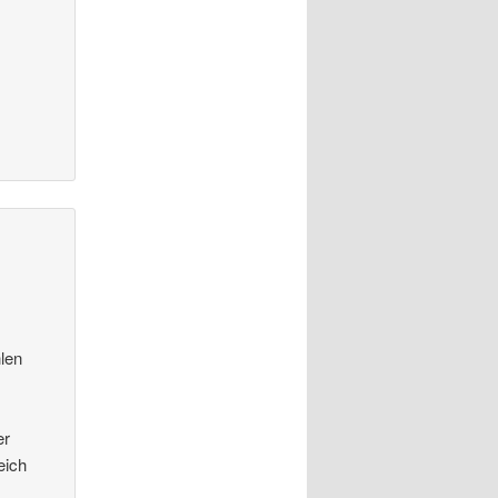
len
er
eich