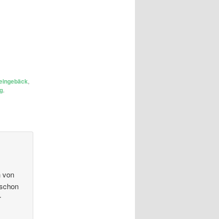
eingebäck
,
g
.
n von
 schon
r