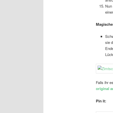
Nun 
eine
Magischer
Schw
sie 
Ende
Lück
Falls ihr 
original 
Pin it: