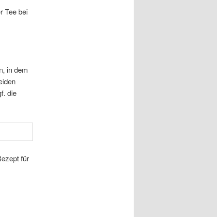
r Tee bei
n, in dem
beiden
f. die
Rezept für