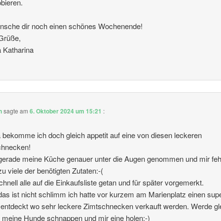
bieren.
ünsche dir noch einen schönes Wochenende!
Grüße,
 Katharina
n
sagte am
6. Oktober 2024 um 15:21
:
 bekomme ich doch gleich appetit auf eine von diesen leckeren
chnecken!
gerade meine Küche genauer unter die Augen genommen und mir feh
 zu viele der benötigten Zutaten:-(
chnell alle auf die Einkaufsliste getan und für später vorgemerkt.
as ist nicht schlimm ich hatte vor kurzem am Marienplatz einen sup
entdeckt wo sehr leckere Zimtschnecken verkauft werden. Werde gl
 meine Hunde schnappen und mir eine holen:-)