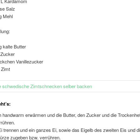
 TL Kardamom
ise Salz
g Mehl
llung:
g kalte Butter
 Zucker
ckchen Vanillezucker
 Zimt
ht’s:
h handwarm erwärmen und die Butter, den Zucker und die Trockenhe
rrühren.
Ei trennen und ein ganzes Ei, sowie das Eigelb des zweiten Eis und d
rze zugeben bzw. verrühren.