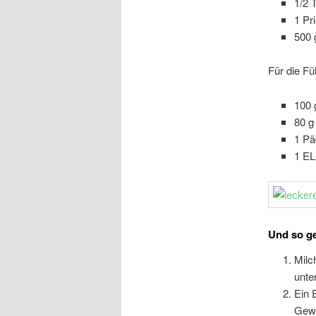
1/2
1 Pr
500 
Für die Fü
100 
80 g
1 Pä
1 EL
Und so ge
Milc
unte
Ein 
Gewü