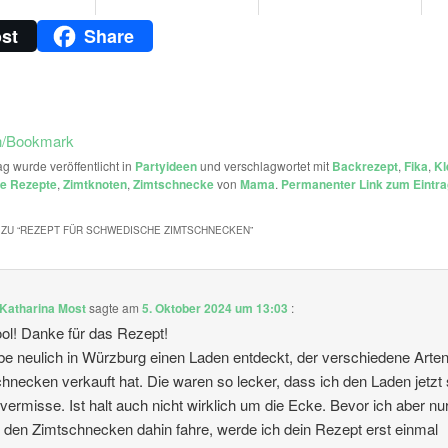
st
Share
n/Bookmark
ag wurde veröffentlicht in
Partyideen
und verschlagwortet mit
Backrezept
,
Fika
,
Kl
e Rezepte
,
Zimtknoten
,
Zimtschnecke
von
Mama
.
Permanenter Link zum Eintra
ZU “
REZEPT FÜR SCHWEDISCHE ZIMTSCHNECKEN
”
 Katharina Most
sagte am
5. Oktober 2024 um 13:03
:
ol! Danke für das Rezept!
be neulich in Würzburg einen Laden entdeckt, der verschiedene Arte
hnecken verkauft hat. Die waren so lecker, dass ich den Laden jetzt
vermisse. Ist halt auch nicht wirklich um die Ecke. Bevor ich aber nu
den Zimtschnecken dahin fahre, werde ich dein Rezept erst einmal