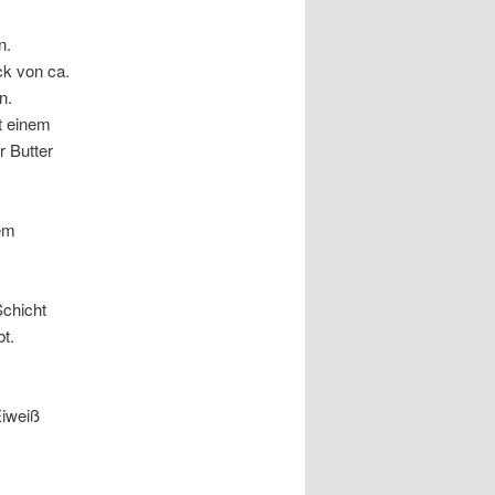
n.
ck von ca.
n.
t einem
r Butter
dem
Schicht
bt.
Eiweiß