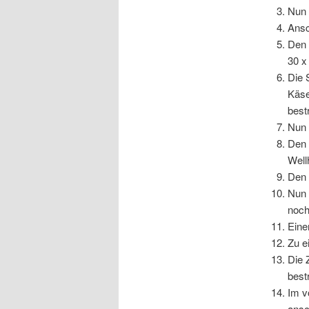
Nun 
Ansc
Den 
30 x
Die 
Käse
best
Nun 
Den 
Well
Den 
Nun 
noch
Eine
Zu e
Die 
best
Im v
ansc