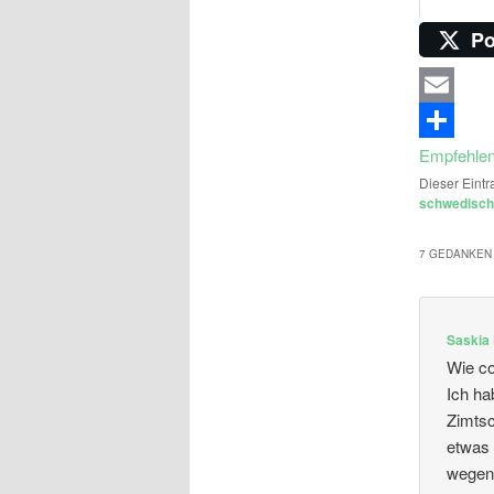
Po
Email
Empfehle
Dieser Eintr
schwedisch
7 GEDANKEN 
Saskia
Wie co
Ich ha
Zimtsc
etwas 
wegen 