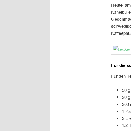
Heute, am
Kanelbulle
Geschmack
schwedisc
Kaffeepau
Für die s
Für den Te
50 g
20 g
200 
1 Pä
2 Ei
1/2 