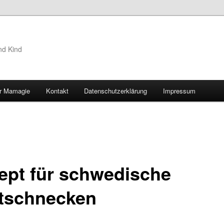
nd Kind
r Mamagie
Kontakt
Datenschutzerklärung
Impressum
hseln
ept für schwedische
tschnecken