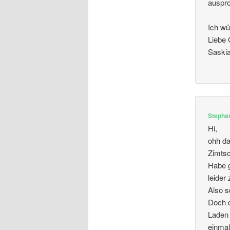
auspro
Ich w
Liebe 
Saskia
Stepha
Hi,
ohh da
Zimts
Habe 
leider
Also s
Doch d
Laden 
einmal