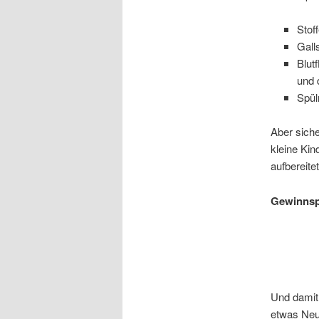
Stof
Galls
Blut
und 
Spül
Aber siche
kleine Kin
aufbereitet
Gewinnsp
Und damit 
etwas Neu