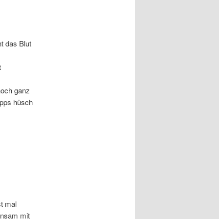
t das Blut
t
 noch ganz
Tipps hüsch
st mal
insam mit