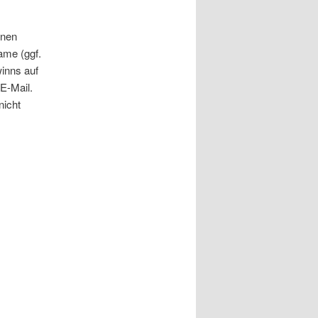
nnen
Name (ggf.
inns auf
 E-Mail.
nicht