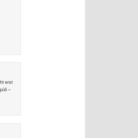
ht erst
püli –