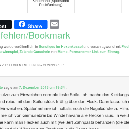
Kinderland (Sponsored
Post/Werbung)
Email
ost
Share
fehlen/Bookmark
ag wurde veröffentlicht in
Sonstiges im Hexenkessel
und verschlagwortet mit
Flec
ewinnspiel
,
Zalando Gutschein
von
Mama
.
Permanenter Link zum Eintrag
.
 ZU “
FLECKEN ENTFERNEN + GEWINNSPIEL
”
te
sagte am
7. Dezember 2013 um 19:34
:
nutze zum Einweichen normale feste Seife. Ich mache das Kleidung
nd reibe mit dem Seifenstück kräftig über den Fleck. Dann lasse ich
Einweichen. Später nehme ich notfalls noch die Nagelbürste zu Hilfe
e ich von Gemüsebrei bis Windelhavarie alle Flecken raus. In weiß
 kann man Flecken auch mit (weißer) Zahnpasta behandeln (die ble
h) und die Wäsche zum Trocknen in die Sonne legen.