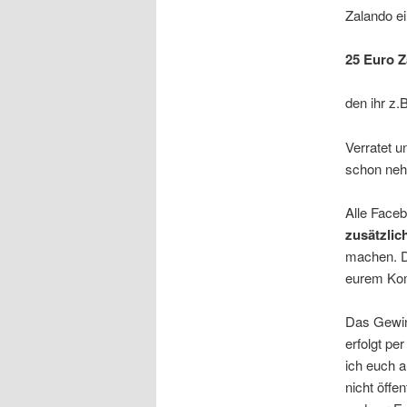
Zalando e
25 Euro 
den ihr z.B
Verratet u
schon nehm
Alle Face
zusätzli
machen. Da
eurem Kom
Das Gewinn
erfolgt pe
ich euch a
nicht öffe