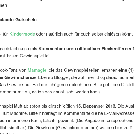
inen
Zalando-Gutschein
. für
Kindermode
oder natürlich auch für euch selbst einlösen könnt.
ns einfach unten als
Kommentar euren ultimativen Fleckentferner
t ihr am Gewinnspiel teil.
book-Fans von
Mamagie
, die das Gewinnspiel teilen, erhalten
eine (1)
che Gewinnchance
. Ebenso Blogger, die auf Ihren Blog darauf aufm
s Gewinnspiel-Bild dürft ihr gerne mitnehmen. Bitte gebt den Direktl
mentar mit an, da ich das sonst nicht werten kann.
spiel läuft ab sofort bis einschließlich
15. Dezember 2013.
Die Aus
r Fruit Machine. Bitte hinterlegt im Kommentarfeld eine E-Mail-Adress
uch informieren kann, falls ihr gewinnt. (Die Angabe im entsprechend 
ntlich sichtbar.) Die Gewinner (Gewinnkommentare) werden hier veröff