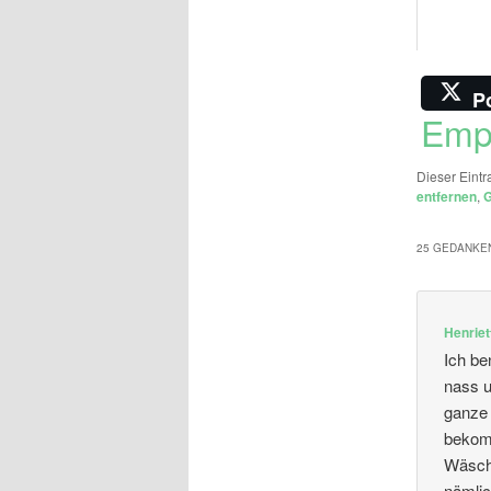
P
Emp
Dieser Eintr
entfernen
,
G
25 GEDANKEN
Henriet
Ich be
nass u
ganze 
bekomm
Wäsche
nämlic