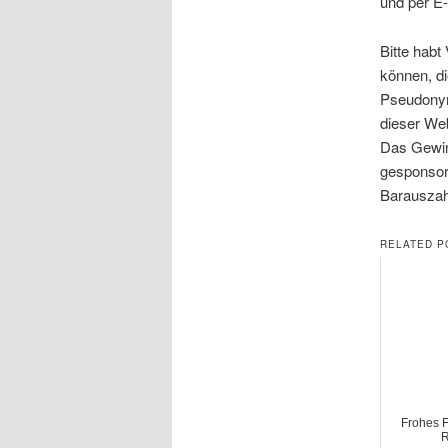
und per E-
Bitte habt
können, di
Pseudonym)
dieser Web
Das Gewinn
gesponsor
Barauszah
RELATED P
Frohes F
R