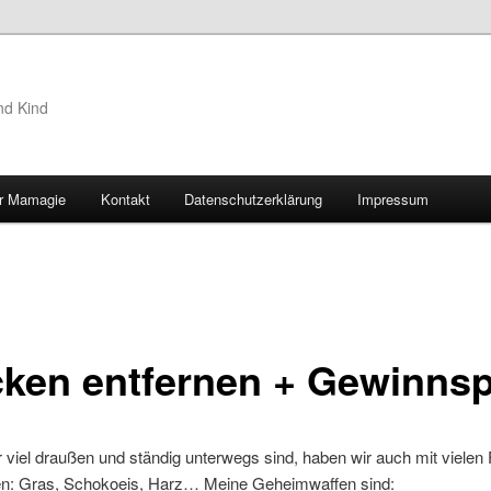
nd Kind
r Mamagie
Kontakt
Datenschutzerklärung
Impressum
hseln
cken entfernen + Gewinnsp
r viel draußen und ständig unterwegs sind, haben wir auch mit vielen
n: Gras, Schokoeis, Harz… Meine Geheimwaffen sind: