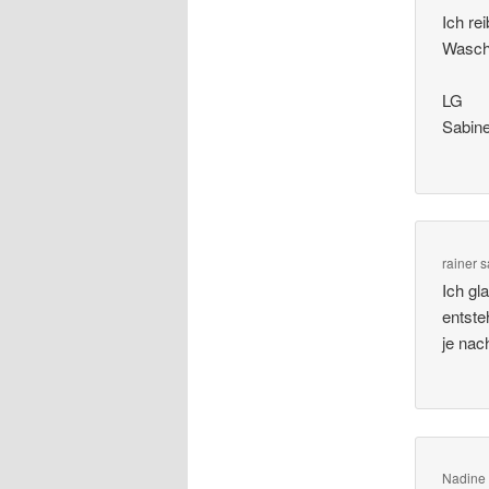
Ich re
Wasch
LG
Sabin
rainer
s
Ich gl
entste
je nac
Nadine