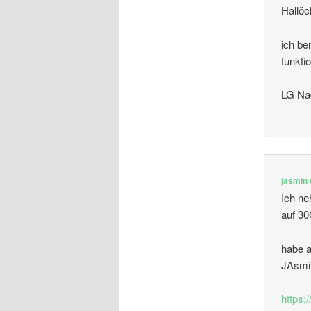
Hallöc
ich be
funkti
LG Na
jasmin
Ich ne
auf 3
habe a
JAsmi
https