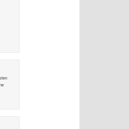
sten
ne