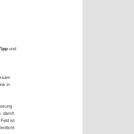
-Tipp
und
erksam
ink in
losung
e, damit
Feld ist
entlicht