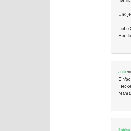
Und je
Liebe 
Henrie
Julia
sa
Einfac
Flecke
Mama –
Sabine