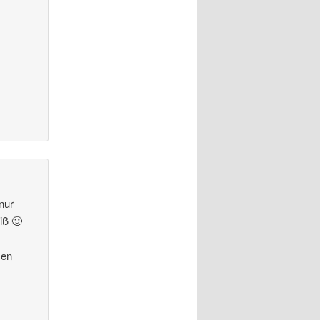
nur
iß 🙂
men