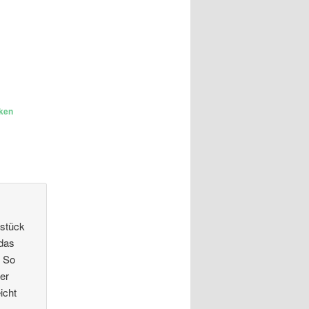
ken
sstück
 das
. So
er
icht