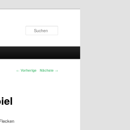
Suchen
←
Vorherige
Nächste
→
iel
 Flecken