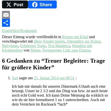
Post
Share
Email
Empfehlen/Bookmark
Dieser Eintrag wurde veröffentlicht in
Reisen mit KInd
und
verschlagwortet mit
ältere Kinder tragen
,
Alternative zur Kraxe
,
Babytrage
,
Erfahrung Trage
,
Test Manduca
,
Wandern mit
Kleinkindern
von
Mama
.
Permanenter Link zum Eintrag
.
6 Gedanken zu “
Treuer Begleiter: Trage
für größere Kinder
”
Sari
sagte am
25. Januar 2014 um 08:31
:
Ich hab mir damals für unseren Dänemark-Urlaub auch eine
besorgt. Unser ist 2 1/2 und das Ding war bzw. ist auch heute
noch echt Gold wert. Ich kann Deine Meinung da wirklich so
wie du sie hier formuliserst 1 zu 1 unterschreiben. Auch mit
dem Verstcken im Rucksack *lach*