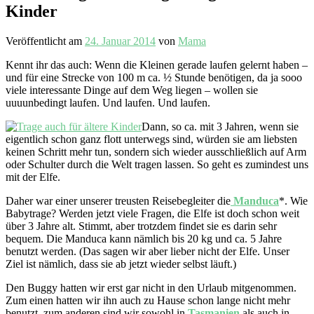
Kinder
Veröffentlicht am
24. Januar 2014
von
Mama
Kennt ihr das auch: Wenn die Kleinen gerade laufen gelernt haben –
und für eine Strecke von 100 m ca. ½ Stunde benötigen, da ja sooo
viele interessante Dinge auf dem Weg liegen – wollen sie
uuuunbedingt laufen. Und laufen. Und laufen.
Dann, so ca. mit 3 Jahren, wenn sie
eigentlich schon ganz flott unterwegs sind, würden sie am liebsten
keinen Schritt mehr tun, sondern sich wieder ausschließlich auf Arm
oder Schulter durch die Welt tragen lassen. So geht es zumindest uns
mit der Elfe.
Daher war einer unserer treusten Reisebegleiter die
Manduca
*. Wie
Babytrage? Werden jetzt viele Fragen, die Elfe ist doch schon weit
über 3 Jahre alt. Stimmt, aber trotzdem findet sie es darin sehr
bequem. Die Manduca kann nämlich bis 20 kg und ca. 5 Jahre
benutzt werden. (Das sagen wir aber lieber nicht der Elfe. Unser
Ziel ist nämlich, dass sie ab jetzt wieder selbst läuft.)
Den Buggy hatten wir erst gar nicht in den Urlaub mitgenommen.
Zum einen hatten wir ihn auch zu Hause schon lange nicht mehr
benutzt, zum anderen sind wir sowohl in
Tasmanien
als auch in