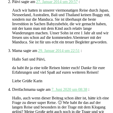
Päivi
sagte am
27. Januar 2014 um 20:57
:
Auch wir hatten in unserer viermonatigen Reise durch Japan,
Neuseeland, Australien, Bali und Thailand keinen Buggy mit,
sondern nur die Manduca. Sie ist überhaupt die beste
Investition in Sachen Babyzubehör, die wir gemacht haben,
mit der kann man mit dem Kind auch relativ lange
Wanderungen machen. Unser Sohn ist erst 1 Jahr alt und wir
freuen uns schon auf die kommenden Abenteuer mit der
Manduca. Sie ist für uns echt ein treuer Begleiter geworden.
Mama
sagte am
29. Januar 2014 um 22:51
:
Hallo Sari und Päivi,
da habt ihr ja eine tolle Reisen hinter euch! Danke für eure
Erfahrungen und viel Spaß auf euren weiteren Reisen!
Liebe Grüße Karin
Dreifachmama
sagte am
7. Juni 2020 um 08:38
:
Hallo, auch wenn dieser Beitrag schon älter ist, hätte ich eine
Frage zu dieser super Reise. 🙂 Wie habt ihr das auf der
langen Reise und besonders in der Trage mit dem Klogang
gelöst? Meine Große geht auch noch in die Trage und wir