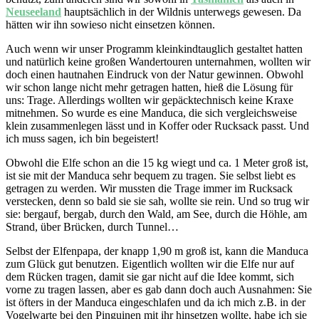
Neuseeland
hauptsächlich in der Wildnis unterwegs gewesen. Da
hätten wir ihn sowieso nicht einsetzen können.
Auch wenn wir unser Programm kleinkindtauglich gestaltet hatten
und natürlich keine großen Wandertouren unternahmen, wollten wir
doch einen hautnahen Eindruck von der Natur gewinnen. Obwohl
wir schon lange nicht mehr getragen hatten, hieß die Lösung für
uns: Trage. Allerdings wollten wir gepäcktechnisch keine Kraxe
mitnehmen. So wurde es eine Manduca, die sich vergleichsweise
klein zusammenlegen lässt und in Koffer oder Rucksack passt. Und
ich muss sagen, ich bin begeistert!
Obwohl die Elfe schon an die 15 kg wiegt und ca. 1 Meter groß ist,
ist sie mit der Manduca sehr bequem zu tragen. Sie selbst liebt es
getragen zu werden. Wir mussten die Trage immer im Rucksack
verstecken, denn so bald sie sie sah, wollte sie rein. Und so trug wir
sie: bergauf, bergab, durch den Wald, am See, durch die Höhle, am
Strand, über Brücken, durch Tunnel…
Selbst der Elfenpapa, der knapp 1,90 m groß ist, kann die Manduca
zum Glück gut benutzen. Eigentlich wollten wir die Elfe nur auf
dem Rücken tragen, damit sie gar nicht auf die Idee kommt, sich
vorne zu tragen lassen, aber es gab dann doch auch Ausnahmen: Sie
ist öfters in der Manduca eingeschlafen und da ich mich z.B. in der
Vogelwarte bei den Pinguinen mit ihr hinsetzen wollte, habe ich sie