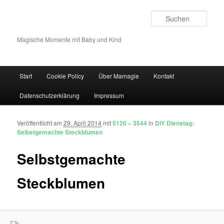
Such
Magische Momente mit Baby und Kind
Hauptmenü
Start
Cookie Policy
Über Mamagie
Kontakt
Zum Inhalt wechseln
Zum sekundären Inhalt wechseln
Datenschutzerklärung
Impressum
Veröffentlicht am
29. April 2014
mit
5120 × 3544
in
DIY Dienstag:
Bilder-Navigation
Selbstgemachte Steckblumen
Selbstgemachte
Steckblumen