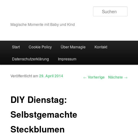
Such
Magische Momente mit Baby und Kind
Hauptmenü
Start
Cookie Policy
Über Mamagie
Kontakt
Zum Inhalt wechseln
Zum sekundären Inhalt wechseln
Datenschutzerklärung
Impressum
Veröffentlicht am
29. April 2014
Artikelnavigation
←
Vorherige
Nächste
→
DIY Dienstag:
Selbstgemachte
Steckblumen