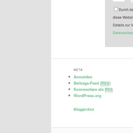
Durch da
diese Websi
Details zur 
Datenschut
META
Anmelden
Beitrags-Feed (
RSS
)
Kommentare als
RSS
WordPress.org
BloggerAmt