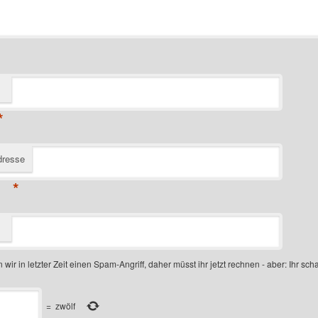
*
dresse
*
 wir in letzter Zeit einen Spam-Angriff, daher müsst ihr jetzt rechnen - aber: Ihr scha
=
zwölf