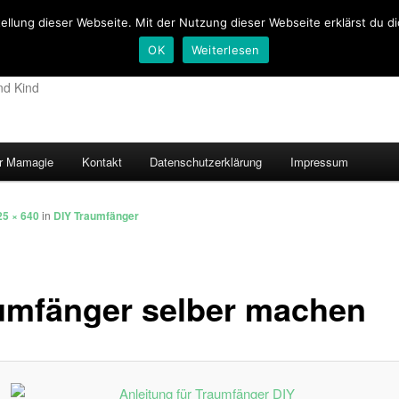
tellung dieser Webseite. Mit der Nutzung dieser Webseite erklärst du d
OK
Weiterlesen
nd Kind
r Mamagie
Kontakt
Datenschutzerklärung
Impressum
hseln
25 × 640
in
DIY Traumfänger
umfänger selber machen