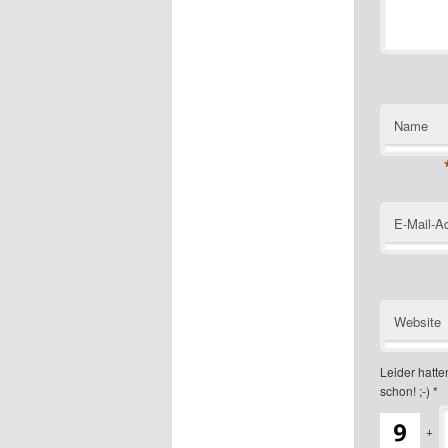
Name
E-Mail-A
Website
Leider hatten
schon! ;-)
*
+