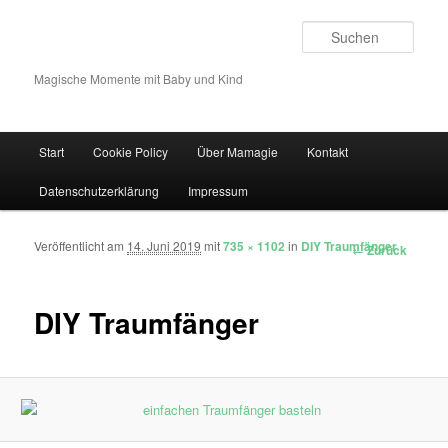
Such
Magische Momente mit Baby und Kind
Hauptmenü
Start
Cookie Policy
Über Mamagie
Kontakt
Zum Inhalt wechseln
Zum sekundären Inhalt wechseln
Datenschutzerklärung
Impressum
Veröffentlicht am
14. Juni 2019
mit
735 × 1102
in
DIY Traumfänger
Bilder-Navigation
← Zurück
DIY Traumfänger