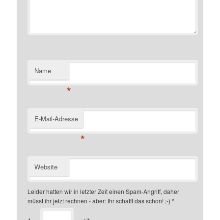
Name
*
E-Mail-Adresse
*
Website
Leider hatten wir in letzter Zeit einen Spam-Angriff, daher
müsst ihr jetzt rechnen - aber: Ihr schafft das schon! ;-)
*