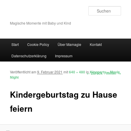
Such
Magische Momente mit Baby und Kind
Hauptmenü
Start
Cookie Policy
Über Mamagie
Kontakt
Zum Inhalt wechseln
Zum sekundären Inhalt wechseln
Datenschutzerklärung
Impressum
Veröffentlicht am
9. Februar 2021
mit
640 × 480
in
Kinoparty – Movie
Bilder-Navigation
← Zurück
Weiter →
Night
Kindergeburtstag zu Hause
feiern