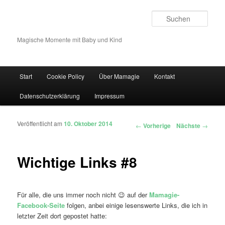
Such
Magische Momente mit Baby und Kind
Hauptmenü
Start
Cookie Policy
Über Mamagie
Kontakt
Zum Inhalt wechseln
Zum sekundären Inhalt wechseln
Datenschutzerklärung
Impressum
Veröffentlicht am
10. Oktober 2014
Artikelnavigation
←
Vorherige
Nächste
→
Wichtige Links #8
Für alle, die uns immer noch nicht 😉 auf der
Mamagie-
Facebook-Seite
folgen, anbei einige lesenswerte Links, die ich in
letzter Zeit dort gepostet hatte: