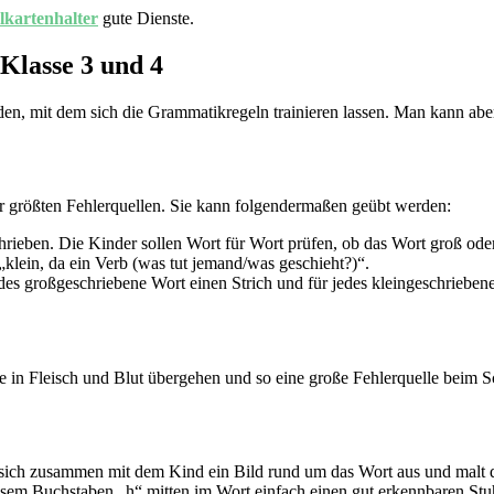
elkartenhalter
gute Dienste.
Klasse 3 und 4
den, mit dem sich die Grammatikregeln trainieren lassen. Man kann abe
er größten Fehlerquellen. Sie kann folgendermaßen geübt werden:
ieben. Die Kinder sollen Wort für Wort prüfen, ob das Wort groß oder 
klein, da ein Verb (was tut jemand/was geschieht?)“.
edes großgeschriebene Wort einen Strich und für jedes kleingeschrieben
e in Fleisch und Blut übergehen und so eine große Fehlerquelle beim 
ch zusammen mit dem Kind ein Bild rund um das Wort aus und malt die
iesem Buchstaben „h“ mitten im Wort einfach einen gut erkennbaren Stu