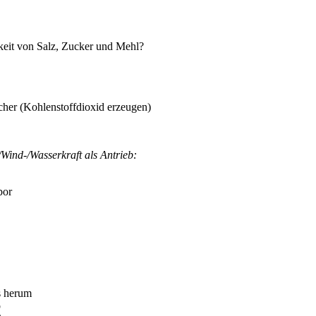
hkeit von Salz, Zucker und Mehl?
cher (Kohlenstoffdioxid erzeugen)
e/Wind-/Wasserkraft als Antrieb:
bor
ts herum
b