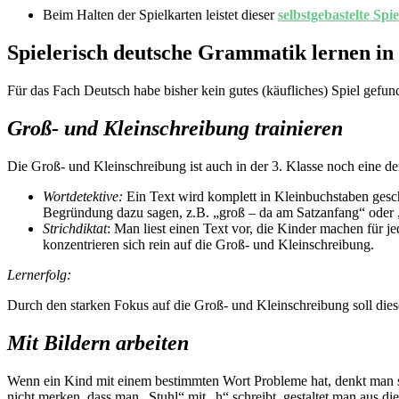
Beim Halten der Spielkarten leistet dieser
selbstgebastelte Spi
Spielerisch deutsche Grammatik lernen in 
Für das Fach Deutsch habe bisher kein gutes (käufliches) Spiel gefun
Groß- und Kleinschreibung trainieren
Die Groß- und Kleinschreibung ist auch in der 3. Klasse noch eine d
Wortdetektive:
Ein Text wird komplett in Kleinbuchstaben geschr
Begründung dazu sagen, z.B. „groß – da am Satzanfang“ oder „
Strichdiktat
: Man liest einen Text vor, die Kinder machen für j
konzentrieren sich rein auf die Groß- und Kleinschreibung.
Lernerfolg:
Durch den starken Fokus auf die Groß- und Kleinschreibung soll dies
Mit Bildern arbeiten
Wenn ein Kind mit einem bestimmten Wort Probleme hat, denkt man si
nicht merken, dass man „Stuhl“ mit „h“ schreibt, gestaltet man aus d