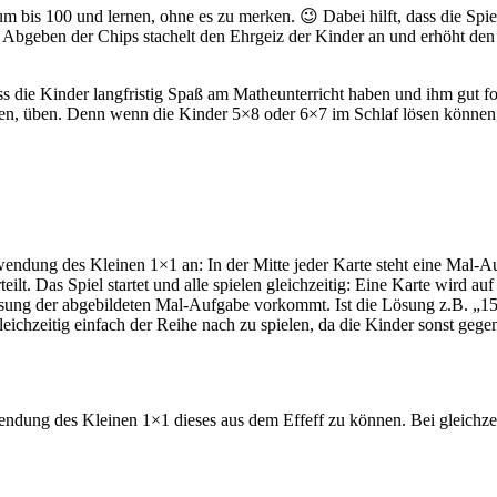
um bis 100 und lernen, ohne es zu merken. 😉 Dabei hilft, dass die Spi
bgeben der Chips stachelt den Ehrgeiz der Kinder an und erhöht den Sp
ss die Kinder langfristig Spaß am Matheunterricht haben und ihm gut fo
ben, üben. Denn wenn die Kinder 5×8 oder 6×7 im Schlaf lösen können,
endung des Kleinen 1×1 an: In der Mitte jeder Karte steht eine Mal-A
lt. Das Spiel startet und alle spielen gleichzeitig: Eine Karte wird auf 
 Lösung der abgebildeten Mal-Aufgabe vorkommt. Ist die Lösung z.B. „15
eichzeitig einfach der Reihe nach zu spielen, da die Kinder sonst geg
endung des Kleinen 1×1 dieses aus dem Effeff zu können. Bei gleichze