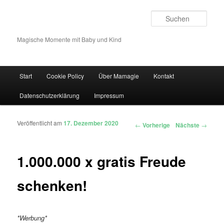
Such
Magische Momente mit Baby und Kind
Hauptmenü
Start
Cookie Policy
Über Mamagie
Kontakt
Zum Inhalt wechseln
Zum sekundären Inhalt wechseln
Datenschutzerklärung
Impressum
Veröffentlicht am
17. Dezember 2020
Artikelnavigation
←
Vorherige
Nächste
→
1.000.000 x gratis Freude
schenken!
*Werbung*