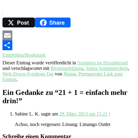
Post
Share
Email
Empfehlen/Bookmark
Dieser Eintrag wurde veröffentlicht in
Sonstiges im Hexenkessel
und verschlagwortet mit
Blogempfehlung
,
Sonea Sonneneschein
,
Welt-Down-Syndrom-Tag
von
Mama
.
Permanenter Link zum
Eintrag
.
Ein Gedanke zu “
21 + 1 = einfach mehr
drin!
”
Sabine L. K.
sagte am
29. März 2013 um 15:21
:
Achso, noch vergessen: Lösung: Limango Outlet
Schreibe einen Kommentar