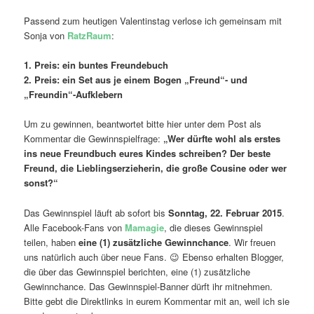
Passend zum heutigen Valentinstag verlose ich gemeinsam mit
Sonja von
RatzRaum
:
1. Preis: ein buntes Freundebuch
2. Preis: ein Set aus je einem Bogen „Freund“- und
„Freundin“-Aufklebern
Um zu gewinnen, beantwortet bitte hier unter dem Post als
Kommentar die Gewinnspielfrage:
„Wer dürfte wohl als erstes
ins neue Freundbuch eures Kindes schreiben? Der beste
Freund, die Lieblingserzieherin, die große Cousine oder wer
sonst?“
Das Gewinnspiel läuft ab sofort bis
Sonntag, 22. Februar 2015
.
Alle Facebook-Fans von
Mamagie
, die dieses Gewinnspiel
teilen, haben
eine (1) zusätzliche Gewinnchance
. Wir freuen
uns natürlich auch über neue Fans. 😉 Ebenso erhalten Blogger,
die über das Gewinnspiel berichten, eine (1) zusätzliche
Gewinnchance. Das Gewinnspiel-Banner dürft ihr mitnehmen.
Bitte gebt die Direktlinks in eurem Kommentar mit an, weil ich sie