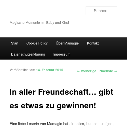
Such
Magische Momente mit Baby und Kind
Hauptmenü
Start
Cookie Policy
Über Mamagie
Kontakt
Zum Inhalt wechseln
Zum sekundären Inhalt wechseln
Datenschutzerklärung
Impressum
Veröffentlicht am
14. Februar 2015
Artikelnavigation
←
Vorherige
Nächste
→
In aller Freundschaft… gibt
es etwas zu gewinnen!
Eine liebe Leserin von Mamagie hat ein tolles, buntes, lustiges,