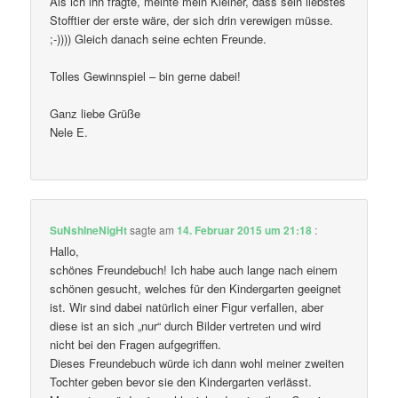
Als ich ihn fragte, meinte mein Kleiner, dass sein liebstes
Stofftier der erste wäre, der sich drin verewigen müsse.
;-)))) Gleich danach seine echten Freunde.
Tolles Gewinnspiel – bin gerne dabei!
Ganz liebe Grüße
Nele E.
SuNshIneNigHt
sagte am
14. Februar 2015 um 21:18
:
Hallo,
schönes Freundebuch! Ich habe auch lange nach einem
schönen gesucht, welches für den Kindergarten geeignet
ist. Wir sind dabei natürlich einer Figur verfallen, aber
diese ist an sich „nur“ durch Bilder vertreten und wird
nicht bei den Fragen aufgegriffen.
Dieses Freundebuch würde ich dann wohl meiner zweiten
Tochter geben bevor sie den Kindergarten verlässt.