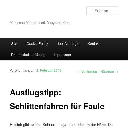
Such
Magische Momente mit Baby und Kind
Hauptmenü
Start
Cookie Policy
Über Mamagie
Kontakt
Zum Inhalt wechseln
Zum sekundären Inhalt wechseln
Datenschutzerklärung
Impressum
Veröffentlicht am
2. Februar 2015
Artikelnavigation
←
Vorherige
Nächste
→
Ausflugstipp:
Schlittenfahren für Faule
Endlich gibt es hier Schnee – naja, zumindest in der Nähe. Da