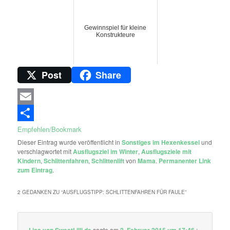
Gewinnspiel für kleine
Konstrukteure
Post
Share
Email
Empfehlen/Bookmark
Dieser Eintrag wurde veröffentlicht in
Sonstiges im Hexenkessel
und
verschlagwortet mit
Ausflugsziel im Winter
,
Ausflugsziele mit
Kindern
,
Schlittenfahren
,
Schlittenlift
von
Mama
.
Permanenter Link
zum Eintrag
.
2 GEDANKEN ZU “
AUSFLUGSTIPP: SCHLITTENFAHREN FÜR FAULE
”
Lisa von SweetLilli.de
sagte am
2. Februar 2015 um 17:46
: