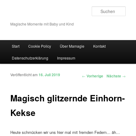
Such
Magische Momente mit Baby und Kind
Hauptmenü
Start
Cookie Policy
Über Mamagie
Kontakt
Zum Inhalt wechseln
Zum sekundären Inhalt wechseln
Datenschutzerklärung
Impressum
Veröffentlicht am
16. Juli 2019
Artikelnavigation
←
Vorherige
Nächste
→
Magisch glitzernde Einhorn-
Kekse
Heute schmücken wir uns hier mal mit fremden Federn… äh…