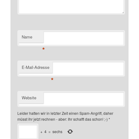
Name
*
E-Mail-Adresse
*
Website
Leider hatten wir in letzter Zeit einen Spam-Angriff, daher
müsst ihr jetzt rechnen - aber: Ihr schafft das schon! ;-)
*
+
4
=
sechs