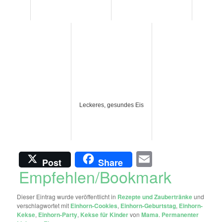
Leckeres, gesundes Eis
Email
Post
Share
Empfehlen/Bookmark
Dieser Eintrag wurde veröffentlicht in
Rezepte und Zaubertränke
und
verschlagwortet mit
Einhorn-Cookies
,
Einhorn-Geburtstag
,
Einhorn-
Kekse
,
Einhorn-Party
,
Kekse für Kinder
von
Mama
.
Permanenter