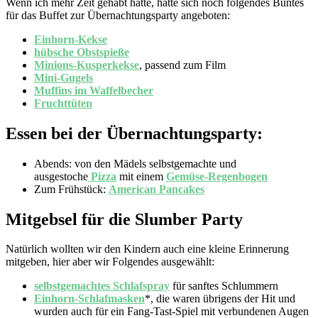
Wenn ich mehr Zeit gehabt hätte, hatte sich noch folgendes Buntes
für das Buffet zur Übernachtungsparty angeboten:
Einhorn-Kekse
hübsche Obstspieße
Minions-Kusperkekse
, passend zum Film
Mini-Gugels
Muffins im Waffelbecher
Fruchttüten
Essen bei der Übernachtungsparty:
Abends: von den Mädels selbstgemachte und
ausgestoche
Pizza
mit einem
Gemüse-Regenbogen
Zum Frühstück:
American Pancakes
Mitgebsel für die Slumber Party
Natürlich wollten wir den Kindern auch eine kleine Erinnerung
mitgeben, hier aber wir Folgendes ausgewählt:
selbstgemachtes Schlafspray
für sanftes Schlummern
Einhorn-Schlafmasken
*, die waren übrigens der Hit und
wurden auch für ein Fang-Tast-Spiel mit verbundenen Augen