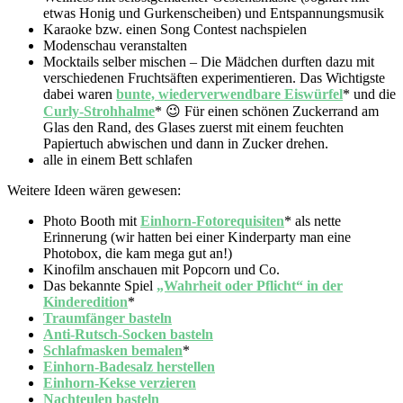
etwas Honig und Gurkenscheiben) und Entspannungsmusik
Karaoke bzw. einen Song Contest nachspielen
Modenschau veranstalten
Mocktails selber mischen – Die Mädchen durften dazu mit
verschiedenen Fruchtsäften experimentieren. Das Wichtigste
dabei waren
bunte, wiederverwendbare Eiswürfel
*
und die
Curly-Strohhalme
* 😉 Für einen schönen Zuckerrand am
Glas den Rand, des Glases zuerst mit einem feuchten
Papiertuch abwischen und dann in Zucker drehen.
alle in einem Bett schlafen
Weitere Ideen wären gewesen:
Photo Booth mit
Einhorn-Fotorequisiten
* als nette
Erinnerung (wir hatten bei einer Kinderparty man eine
Photobox, die kam mega gut an!)
Kinofilm anschauen mit Popcorn und Co.
Das bekannte Spiel
„Wahrheit oder Pflicht“ in der
Kinderedition
*
Traumfänger basteln
Anti-Rutsch-Socken basteln
Schlafmasken bemalen
*
Einhorn-Badesalz herstellen
Einhorn-Kekse verzieren
Nachteulen basteln