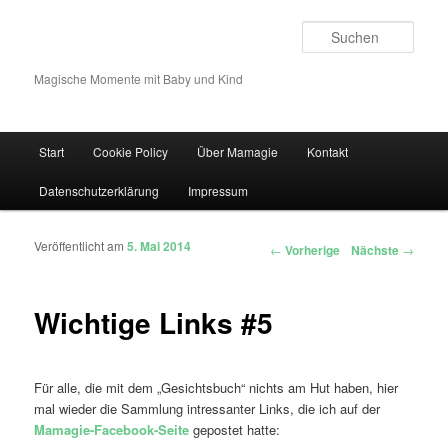
Such
Magische Momente mit Baby und Kind
Hauptmenü
Start
Cookie Policy
Über Mamagie
Kontakt
Zum Inhalt wechseln
Zum sekundären Inhalt wechseln
Datenschutzerklärung
Impressum
Veröffentlicht am
5. Mai 2014
Artikelnavigation
←
Vorherige
Nächste
→
Wichtige Links #5
Für alle, die mit dem „Gesichtsbuch“ nichts am Hut haben, hier
mal wieder die Sammlung intressanter Links, die ich auf der
Mamagie-Facebook-Seite
gepostet hatte: