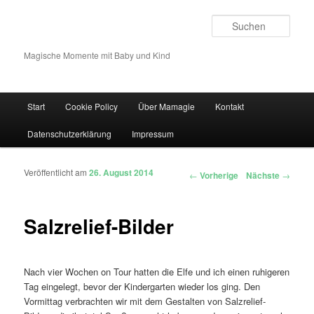
Such
Magische Momente mit Baby und Kind
Hauptmenü
Start
Cookie Policy
Über Mamagie
Kontakt
Zum Inhalt wechseln
Zum sekundären Inhalt wechseln
Datenschutzerklärung
Impressum
Veröffentlicht am
26. August 2014
Artikelnavigation
←
Vorherige
Nächste
→
Salzrelief-Bilder
Nach vier Wochen on Tour hatten die Elfe und ich einen ruhigeren
Tag eingelegt, bevor der Kindergarten wieder los ging. Den
Vormittag verbrachten wir mit dem Gestalten von Salzrelief-