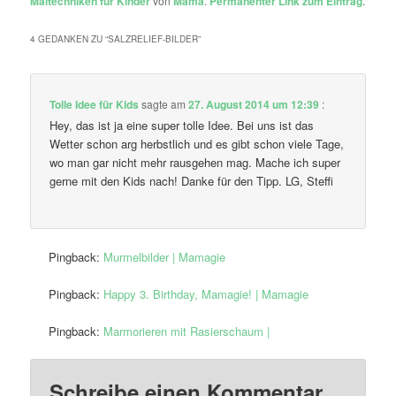
Maltechniken für Kinder
von
Mama
.
Permanenter Link zum Eintrag
.
4 GEDANKEN ZU “
SALZRELIEF-BILDER
”
Tolle Idee für Kids
sagte am
27. August 2014 um 12:39
:
Hey, das ist ja eine super tolle Idee. Bei uns ist das
Wetter schon arg herbstlich und es gibt schon viele Tage,
wo man gar nicht mehr rausgehen mag. Mache ich super
gerne mit den Kids nach! Danke für den Tipp. LG, Steffi
Pingback:
Murmelbilder | Mamagie
Pingback:
Happy 3. Birthday, Mamagie! | Mamagie
Pingback:
Marmorieren mit Rasierschaum |
Schreibe einen Kommentar