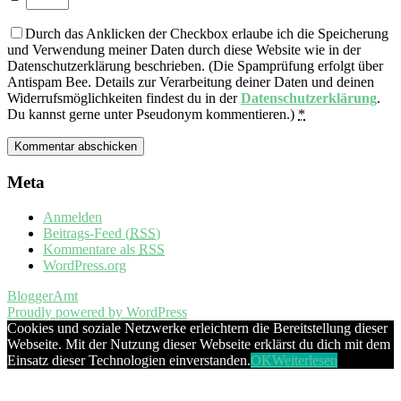
Durch das Anklicken der Checkbox erlaube ich die Speicherung
und Verwendung meiner Daten durch diese Website wie in der
Datenschutzerklärung beschrieben. (Die Spamprüfung erfolgt über
Antispam Bee. Details zur Verarbeitung deiner Daten und deinen
Widerrufsmöglichkeiten findest du in der
Datenschutzerklärung
.
Du kannst gerne unter Pseudonym kommentieren.)
*
Meta
Anmelden
Beitrags-Feed (
RSS
)
Kommentare als
RSS
WordPress.org
BloggerAmt
Proudly powered by WordPress
Cookies und soziale Netzwerke erleichtern die Bereitstellung dieser
Webseite. Mit der Nutzung dieser Webseite erklärst du dich mit dem
Einsatz dieser Technologien einverstanden.
OK
Weiterlesen