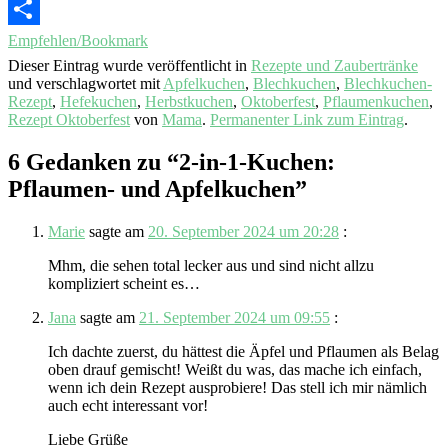
Email
Empfehlen/Bookmark
Dieser Eintrag wurde veröffentlicht in
Rezepte und Zaubertränke
und verschlagwortet mit
Apfelkuchen
,
Blechkuchen
,
Blechkuchen-
Rezept
,
Hefekuchen
,
Herbstkuchen
,
Oktoberfest
,
Pflaumenkuchen
,
Rezept Oktoberfest
von
Mama
.
Permanenter Link zum Eintrag
.
6 Gedanken zu “
2-in-1-Kuchen:
Pflaumen- und Apfelkuchen
”
Marie
sagte am
20. September 2024 um 20:28
:
Mhm, die sehen total lecker aus und sind nicht allzu
kompliziert scheint es…
Jana
sagte am
21. September 2024 um 09:55
:
Ich dachte zuerst, du hättest die Äpfel und Pflaumen als Belag
oben drauf gemischt! Weißt du was, das mache ich einfach,
wenn ich dein Rezept ausprobiere! Das stell ich mir nämlich
auch echt interessant vor!
Liebe Grüße