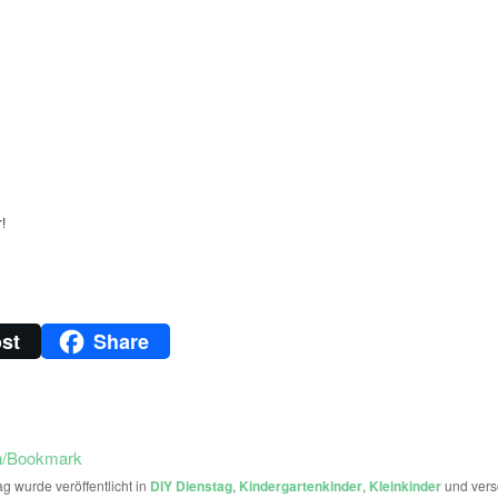
!
st
Share
n/Bookmark
ag wurde veröffentlicht in
DIY Dienstag
,
Kindergartenkinder
,
Kleinkinder
und vers