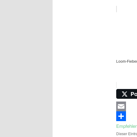
Loom-Fieber
Po
Email
Empfehle
Dieser Eintr