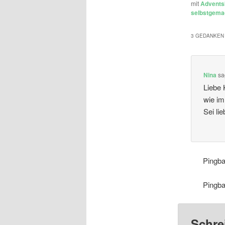
mit
Advents
selbstgema
3 GEDANKEN 
Nina
sa
Liebe 
wie im
Sei li
Pingb
Pingb
Schre