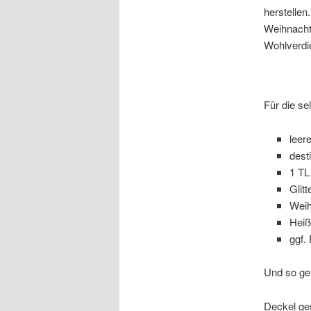
herstellen
Weihnacht
Wohlverdi
Für die se
leer
dest
1 TL
Glitt
Weih
Heiß
ggf.
Und so ge
Deckel ges