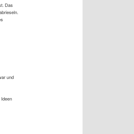
st. Das
abrieseln.
es
 war und
 Ideen