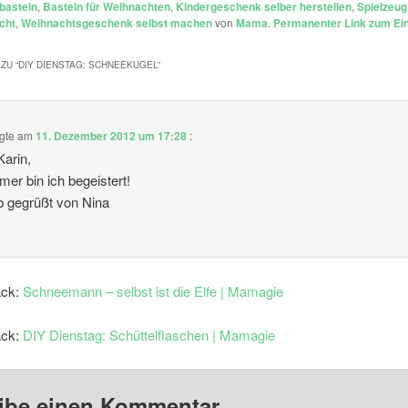
basteln
,
Basteln für Weihnachten
,
Kindergeschenk selber herstellen
,
Spielzeug
cht
,
Weihnachtsgeschenk selbst machen
von
Mama
.
Permanenter Link zum Ei
ZU “
DIY DIENSTAG: SCHNEEKUGEL
”
gte am
11. Dezember 2012 um 17:28
:
Karin,
mer bin ich begeistert!
eb gegrüßt von Nina
ack:
Schneemann – selbst ist die Elfe | Mamagie
ack:
DIY Dienstag: Schüttelflaschen | Mamagie
ibe einen Kommentar