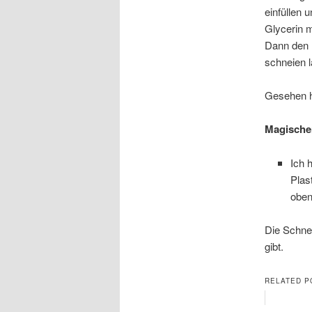
einfüllen 
Glycerin m
Dann den 
schneien 
Gesehen h
Magischer
Ich 
Plas
obe
Die Schnee
gibt.
RELATED P