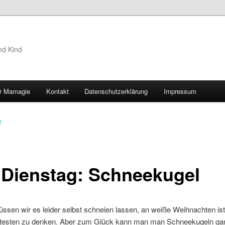
nd Kind
r Mamagie
Kontakt
Datenschutzerklärung
Impressum
hseln
2
 Dienstag: Schneekugel
ssen wir es leider selbst schneien lassen, an weiße Weihnachten ist 
ntesten zu denken. Aber zum Glück kann man man Schneekugeln gan