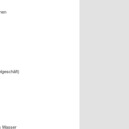
inen
elgeschäft)
as Wasser