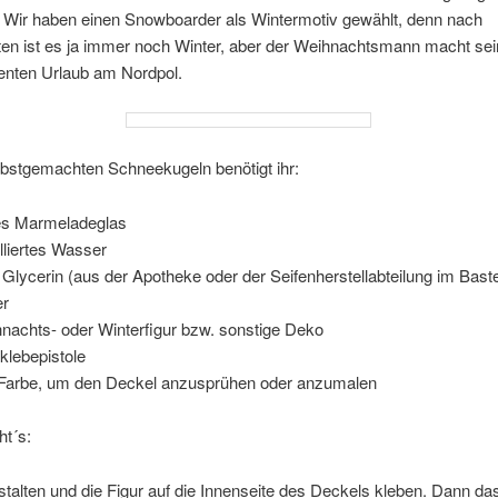
. Wir haben einen Snowboarder als Wintermotiv gewählt, denn nach
en ist es ja immer noch Winter, aber der Weihnachtsmann macht se
enten Urlaub am Nordpol.
lbstgemachten Schneekugeln benötigt ihr:
es Marmeladeglas
illiertes Wasser
 Glycerin (aus der Apotheke oder der Seifenherstellabteilung im Bast
er
nachts- oder Winterfigur bzw. sonstige Deko
klebepistole
 Farbe, um den Deckel anzusprühen oder anzumalen
ht´s:
talten und die Figur auf die Innenseite des Deckels kleben. Dann d