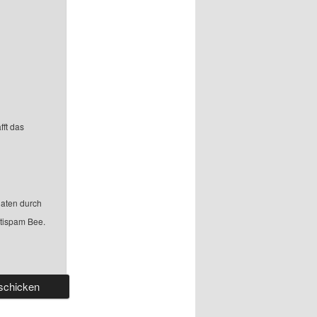
fft das
aten durch
ntispam Bee.