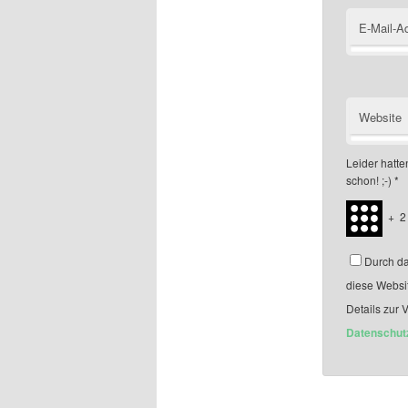
E-Mail-A
Website
Leider hatten
schon! ;-)
*
+
2
Durch da
diese Websi
Details zur 
Datenschut