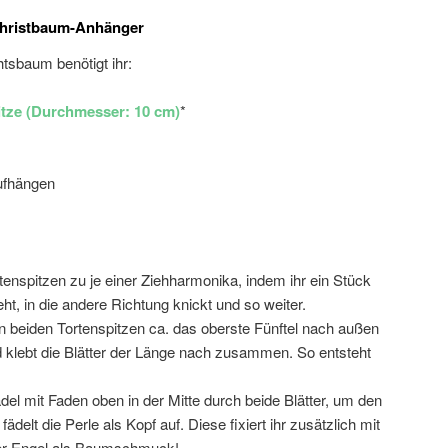
 Christbaum-Anhänger
tsbaum benötigt ihr:
pitze (Durchmesser: 10 cm)
*
ufhängen
ortenspitzen zu je einer Ziehharmonika, indem ihr ein Stück
ht, in die andere Richtung knickt und so weiter.
an beiden Tortenspitzen ca. das oberste Fünftel nach außen
 klebt die Blätter der Länge nach zusammen. So entsteht
del mit Faden oben in der Mitte durch beide Blätter, um den
ädelt die Perle als Kopf auf. Diese fixiert ihr zusätzlich mit
euer Engel als Baumschmuck!