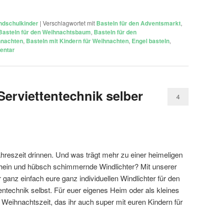
ndschulkinder
|
Verschlagwortet mit
Basteln für den Adventsmarkt
,
Basteln für den Weihnachtsbaum
,
Basteln für den
hnachten
,
Basteln mit Kindern für Weihnachten
,
Engel basteln
,
ntar
Serviettentechnik selber
4
ahreszeit drinnen. Und was trägt mehr zu einer heimeligen
hein und hübsch schimmernde Windlichter? Mit unserer
hr ganz einfach eure ganz individuellen Windlichter für den
entechnik selbst. Für euer eigenes Heim oder als kleines
Weihnachtszeit, das ihr auch super mit euren Kindern für