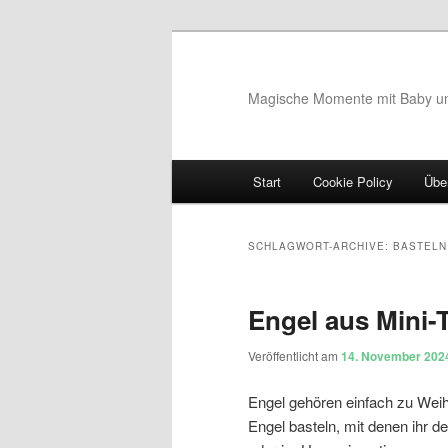
Magische Momente mit Baby u
Hauptmenü
Start
Cookie Policy
Übe
Zum Inhalt wechseln
Zum sekundären Inhalt wec
SCHLAGWORT-ARCHIVE:
BASTELN
Engel aus Mini-T
Veröffentlicht am
14. November 202
Engel gehören einfach zu Weihn
Engel basteln, mit denen ihr