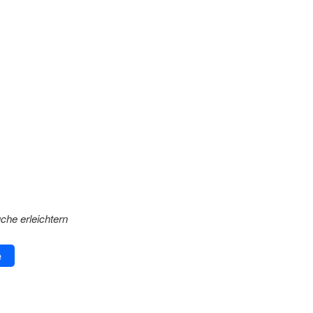
uche erleichtern
e