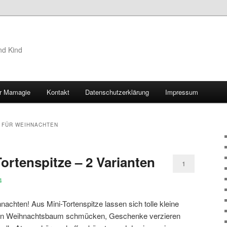
nd Kind
r Mamagie
Kontakt
Datenschutzerklärung
Impressum
hseln
 FÜR WEIHNACHTEN
ortenspitze – 2 Varianten
1
4
achten! Aus Mini-Tortenspitze lassen sich tolle kleine
 den Weihnachtsbaum schmücken, Geschenke verzieren