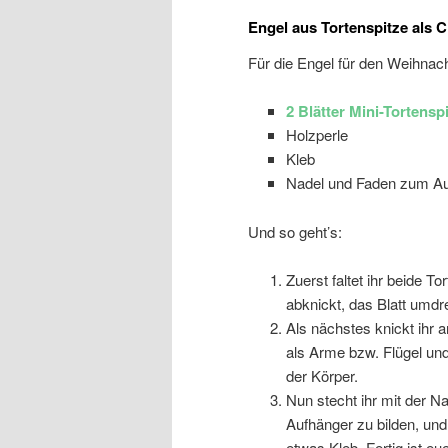
Engel aus Tortenspitze als
Für die Engel für den Weihnach
2 Blätter Mini-Tortens
Holzperle
Kleb
Nadel und Faden zum A
Und so geht’s:
Zuerst faltet ihr beide T
abknickt, das Blatt umdre
Als nächstes knickt ihr 
als Arme bzw. Flügel und
der Körper.
Nun stecht ihr mit der Na
Aufhänger zu bilden, und f
etwas Kleb. Fertig ist 