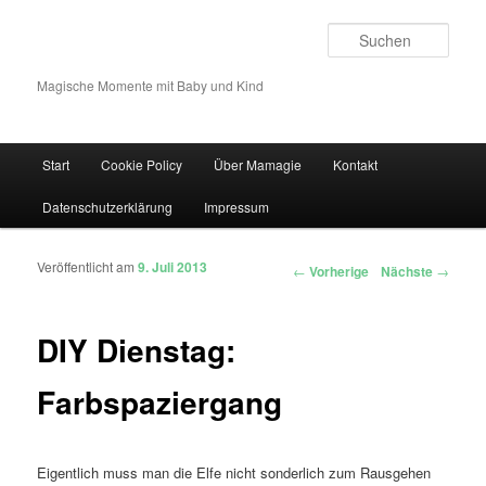
Such
Magische Momente mit Baby und Kind
Hauptmenü
Start
Cookie Policy
Über Mamagie
Kontakt
Zum Inhalt wechseln
Zum sekundären Inhalt wechseln
Datenschutzerklärung
Impressum
Veröffentlicht am
9. Juli 2013
Artikelnavigation
←
Vorherige
Nächste
→
DIY Dienstag:
Farbspaziergang
Eigentlich muss man die Elfe nicht sonderlich zum Rausgehen