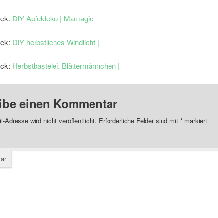
ack:
DIY Apfeldeko | Mamagie
ack:
DIY herbstliches Windlicht |
ack:
Herbstbastelei: Blättermännchen |
ibe einen Kommentar
l-Adresse wird nicht veröffentlicht.
Erforderliche Felder sind mit
*
markiert
ar