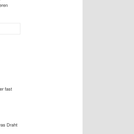
eren
er fast
was Draht