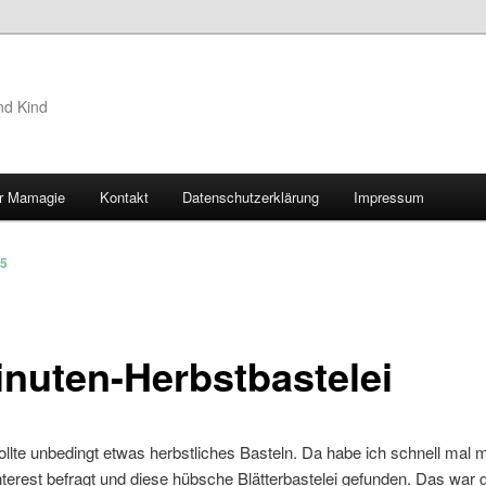
nd Kind
r Mamagie
Kontakt
Datenschutzerklärung
Impressum
hseln
15
inuten-Herbstbastelei
ollte unbedingt etwas herbstliches Basteln. Da habe ich schnell mal 
terest befragt und diese hübsche Blätterbastelei gefunden. Das war