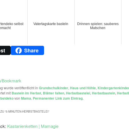
tendeko selbst
Vatertagskarte basteln
Drinnen spielen: sauberes
emacht
Matschen
st
Share
n/Bookmark
ag wurde veröffentlicht in
Grundschulkinder
,
Haus und Höhle
,
Kindergartenkinde
rtet mit
Basteln im Herbst
,
Blätter falten
,
Herbstbastelei
,
Herbstbasteln
,
Herbstb
bstdeko
von
Mama
.
Permanenter Link zum Eintrag
.
ZU “
5-MINUTEN-HERBSTBASTELEI
”
ack:
Kastanienketten | Mamagie