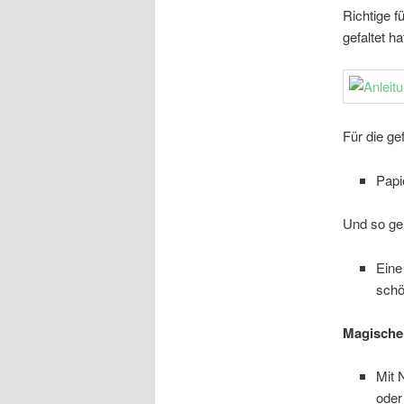
Richtige 
gefaltet h
Für die gef
Papi
Und so ge
Eine 
schö
Magische 
Mit 
oder