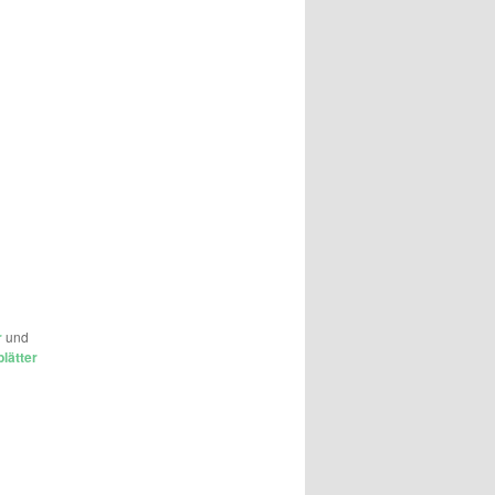
r
und
lätter