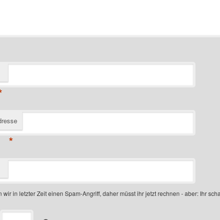
*
dresse
*
 wir in letzter Zeit einen Spam-Angriff, daher müsst ihr jetzt rechnen - aber: Ihr scha