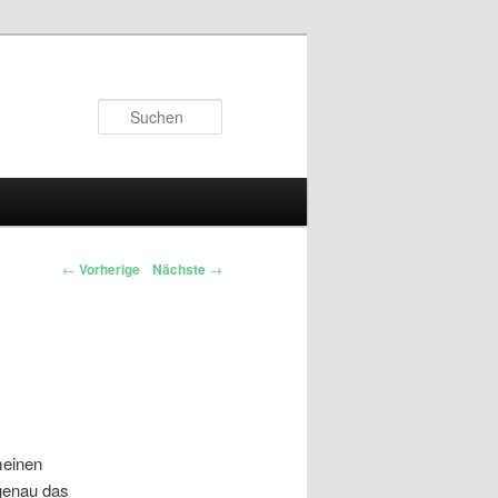
Suchen
←
Vorherige
Nächste
→
meinen
 genau das