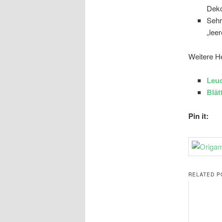
Deko
Sehr
„lee
Weitere He
Leuc
Blä
Pin it:
RELATED P