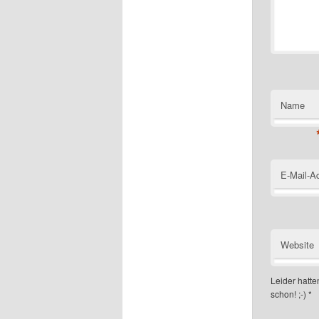
Name
E-Mail-A
Website
Leider hatten
schon! ;-)
*