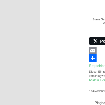
Bunte Gar
g
Po
Email
Empfehle
Dieser Eintr
verschlagwo
basteln
,
Her
4 GEDANKEN 
Pingb