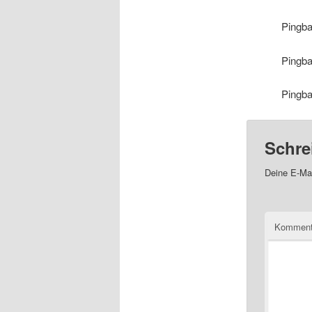
Pingb
Pingb
Pingb
Schre
Deine E-Mai
Komment