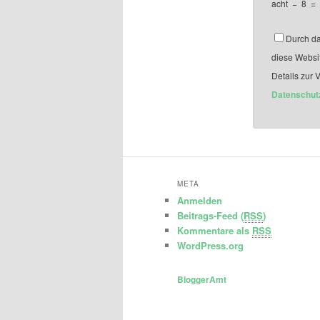
acht
−
8
=
Durch da
diese Websi
Details zur 
Datenschut
META
Anmelden
Beitrags-Feed (
RSS
)
Kommentare als
RSS
WordPress.org
BloggerAmt