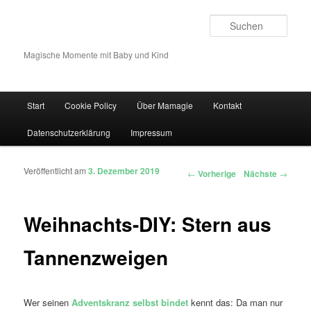
Such
Magische Momente mit Baby und Kind
Hauptmenü
Start
Cookie Policy
Über Mamagie
Kontakt
Zum Inhalt wechseln
Zum sekundären Inhalt wechseln
Datenschutzerklärung
Impressum
Veröffentlicht am
3. Dezember 2019
Artikelnavigation
←
Vorherige
Nächste
→
Weihnachts-DIY: Stern aus
Tannenzweigen
Wer seinen
Adventskranz selbst bindet
kennt das: Da man nur