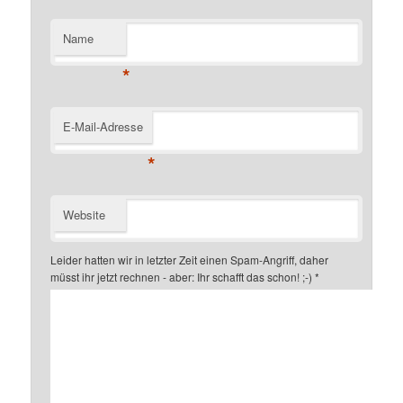
Name
*
E-Mail-Adresse
*
Website
Leider hatten wir in letzter Zeit einen Spam-Angriff, daher
müsst ihr jetzt rechnen - aber: Ihr schafft das schon! ;-)
*