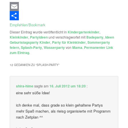
Email
Empfehlen/Bookmark
Dieser Eintrag wurde veröffentlicht in
Kindergartenkinder
,
Kleinkinder
,
Partyideen
und verschlagwortet mit
Badeparty
,
Ideen
Geburtstagsparty Kinder
,
Party für Kleinkinder
,
Sommerparty
feiern
,
Splash-Party
,
Wasserparty
von
Mama
.
Permanenter Link
zum Eintrag
.
12 GEDANKEN ZU “
SPLASH-PARTY
”
shira-hime
sagte am
16. Juli 2012 um 18:20
:
eine sehr süße Idee!
ich denke mal, dass grade so klein gehaltene Partys
mehr Spaß machen, als rieisg organisierte mit Programm
nach Zeitplan ^^