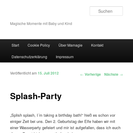
Such
Magische Momente mit Baby und Kind
Hauptmenü
Start
Cookie Policy
Über Mamagie
Kontakt
Zum Inhalt wechseln
Zum sekundären Inhalt wechseln
Datenschutzerklärung
Impressum
Veröffentlicht am
15. Juli 2012
Artikelnavigation
←
Vorherige
Nächste
→
Splash-Party
„Splish splash, I´m taking a birthday bath!“ hieß es schon vor
einiger Zeit bei uns. Den 2. Geburtstag der Elfe haben wir mit
einer Wasserparty gefeiert und mir ist aufgefallen, dass ich euch