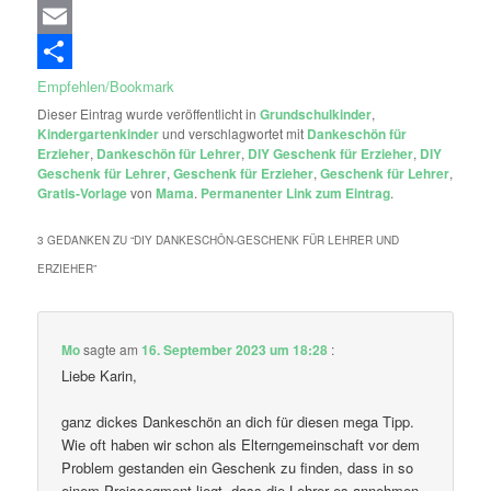
Email
Empfehlen/Bookmark
Dieser Eintrag wurde veröffentlicht in
Grundschulkinder
,
Kindergartenkinder
und verschlagwortet mit
Dankeschön für
Erzieher
,
Dankeschön für Lehrer
,
DIY Geschenk für Erzieher
,
DIY
Geschenk für Lehrer
,
Geschenk für Erzieher
,
Geschenk für Lehrer
,
Gratis-Vorlage
von
Mama
.
Permanenter Link zum Eintrag
.
3 GEDANKEN ZU “
DIY DANKESCHÖN-GESCHENK FÜR LEHRER UND
ERZIEHER
”
Mo
sagte am
16. September 2023 um 18:28
:
Liebe Karin,
ganz dickes Dankeschön an dich für diesen mega Tipp.
Wie oft haben wir schon als Elterngemeinschaft vor dem
Problem gestanden ein Geschenk zu finden, dass in so
einem Preissegment liegt, dass die Lehrer es annehmen