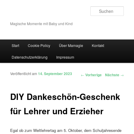
Such
Magische Momente mit Baby und Kind
Hauptmenü
Start
Cookie Policy
Über Mamagie
Kontakt
Zum Inhalt wechseln
Zum sekundären Inhalt wechseln
Datenschutzerklärung
Impressum
Veröffentlicht am
14. September 2023
Artikelnavigation
←
Vorherige
Nächste
→
DIY Dankeschön-Geschenk
für Lehrer und Erzieher
Egal ob zum Weltlehrertag am 5. Oktober, dem Schuljahresende