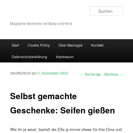
Such
Magische Momente mit Baby und Kind
Hauptmenü
Start
Cookie Policy
Über Mamagie
Kontakt
Zum Inhalt wechseln
Zum sekundären Inhalt wechseln
Datenschutzerklärung
Impressum
Veröffentlicht am
5. Dezember 2023
Artikelnavigation
←
Vorherige
Nächste
→
Selbst gemachte
Geschenke: Seifen gießen
Wie ihr ja wisst, bastelt die Elfe ja immer etwas für ihre Oma und