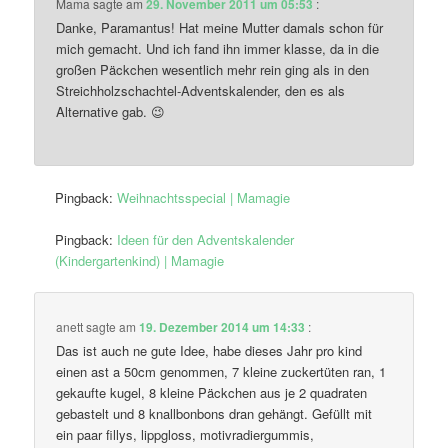
Mama
sagte am
29. November 2011 um 05:53
:
Danke, Paramantus! Hat meine Mutter damals schon für
mich gemacht. Und ich fand ihn immer klasse, da in die
großen Päckchen wesentlich mehr rein ging als in den
Streichholzschachtel-Adventskalender, den es als
Alternative gab. 😉
Pingback:
Weihnachtsspecial | Mamagie
Pingback:
Ideen für den Adventskalender
(Kindergartenkind) | Mamagie
anett
sagte am
19. Dezember 2014 um 14:33
:
Das ist auch ne gute Idee, habe dieses Jahr pro kind
einen ast a 50cm genommen, 7 kleine zuckertüten ran, 1
gekaufte kugel, 8 kleine Päckchen aus je 2 quadraten
gebastelt und 8 knallbonbons dran gehängt. Gefüllt mit
ein paar fillys, lippgloss, motivradiergummis,