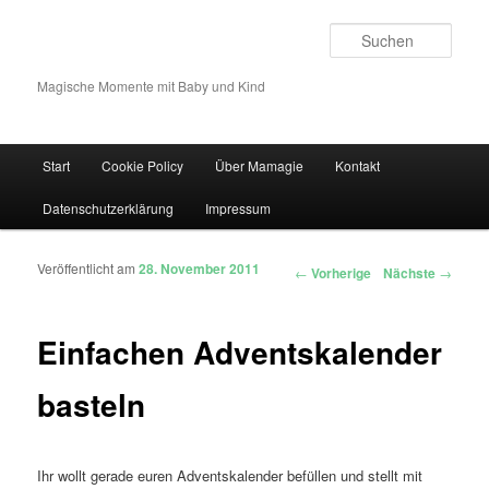
Such
Magische Momente mit Baby und Kind
Hauptmenü
Start
Cookie Policy
Über Mamagie
Kontakt
Zum Inhalt wechseln
Zum sekundären Inhalt wechseln
Datenschutzerklärung
Impressum
Veröffentlicht am
28. November 2011
Artikelnavigation
←
Vorherige
Nächste
→
Einfachen Adventskalender
basteln
Ihr wollt gerade euren Adventskalender befüllen und stellt mit