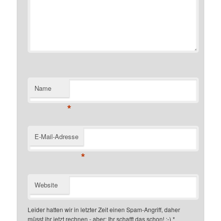
Name
*
E-Mail-Adresse
*
Website
Leider hatten wir in letzter Zeit einen Spam-Angriff, daher
müsst ihr jetzt rechnen - aber: Ihr schafft das schon! ;-)
*