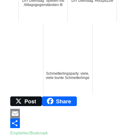
DIY Dienstag: Spielen mit
DIY Dienstag: Holzpuzzle
Alltagsgegenständen III
Schmetterlingsparty: viele,
viele bunte Schmetterlinge
Post
Share
Email
Empfehlen/Bookmark