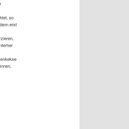
r
htet, so
dann erst
zieren,
nterher
ssenkekse
önnen,