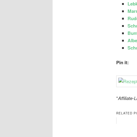
Leb
Mar
Rud
Sch
Bunt
Albe
Sch
Pin it:
*
Affiliate-
RELATED P