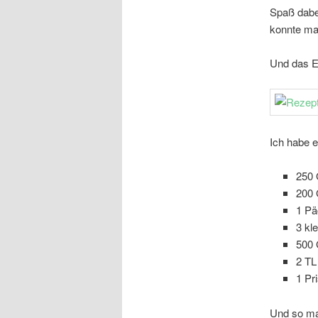
Spaß dabei
konnte ma
Und das E
Ich habe e
250 
200
1 Pä
3 kl
500
2 TL
1 Pr
Und so mac