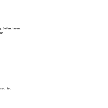
g: Seifenblasen
ht
ynachtisch