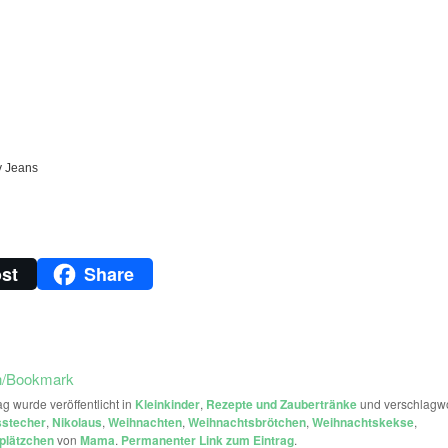
y Jeans
st
Share
n/Bookmark
ag wurde veröffentlicht in
Kleinkinder
,
Rezepte und Zaubertränke
und verschlagwo
stecher
,
Nikolaus
,
Weihnachten
,
Weihnachtsbrötchen
,
Weihnachtskekse
,
plätzchen
von
Mama
.
Permanenter Link zum Eintrag
.