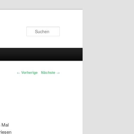
Suchen
←
Vorherige
Nächste
→
n Mal
riesen