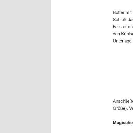
Butter mi
Schluß das
Falls er d
den Kühlsc
Unterlage 
Anschließe
Größe). We
Magische 