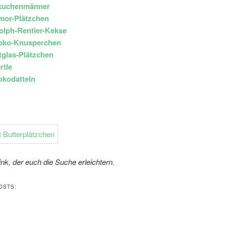
kuchenmänner
mor-Plätzchen
olph-Rentier-Kekse
oko-Knusperchen
glas-Plätzchen
rtle
okodatteln
Link, der euch die Suche erleichtern.
OSTS: