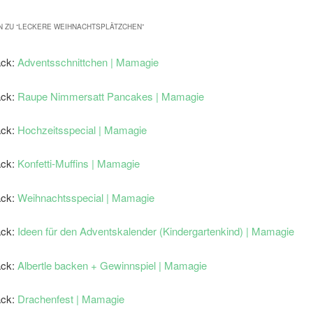
 ZU “
LECKERE WEIHNACHTSPLÄTZCHEN
”
ack:
Adventsschnittchen | Mamagie
ack:
Raupe Nimmersatt Pancakes | Mamagie
ack:
Hochzeitsspecial | Mamagie
ack:
Konfetti-Muffins | Mamagie
ack:
Weihnachtsspecial | Mamagie
ack:
Ideen für den Adventskalender (Kindergartenkind) | Mamagie
ack:
Albertle backen + Gewinnspiel | Mamagie
ack:
Drachenfest | Mamagie