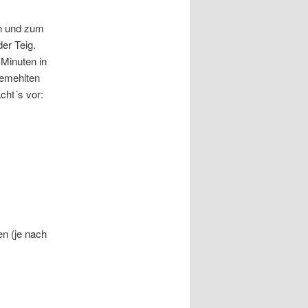
en und zum
er Teig.
 Minuten in
bemehlten
cht´s vor:
en (je nach