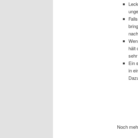
Leck
unge
Fall
brin
nach
Wenn
hält
sehr
Ein 
in e
Dazu
Noch mehr