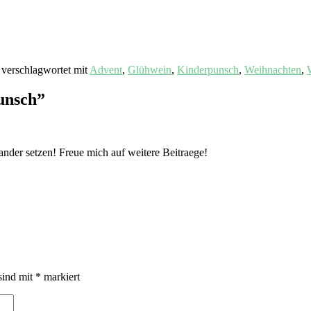
verschlagwortet mit
Advent
,
Glühwein
,
Kinderpunsch
,
Weihnachten
,
unsch
”
nder setzen! Freue mich auf weitere Beitraege!
sind mit
*
markiert