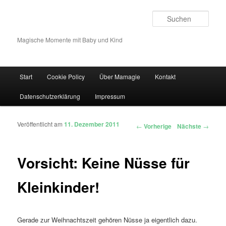
Such
Magische Momente mit Baby und Kind
Hauptmenü
Start
Cookie Policy
Über Mamagie
Kontakt
Zum Inhalt wechseln
Zum sekundären Inhalt wechseln
Datenschutzerklärung
Impressum
Veröffentlicht am
11. Dezember 2011
Artikelnavigation
←
Vorherige
Nächste
→
Vorsicht: Keine Nüsse für
Kleinkinder!
Gerade zur Weihnachtszeit gehören Nüsse ja eigentlich dazu.