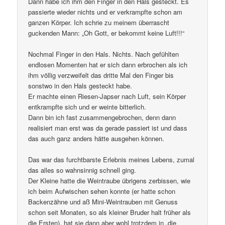
Dann habe ich ihm den Finger in den Hals gesteckt. Es
passierte wieder nichts und er verkrampfte schon am
ganzen Körper. Ich schrie zu meinem überrascht
guckenden Mann: „Oh Gott, er bekommt keine Luft!!!“
Nochmal Finger in den Hals. Nichts. Nach gefühlten
endlosen Momenten hat er sich dann erbrochen als ich
ihm völlig verzweifelt das dritte Mal den Finger bis
sonstwo in den Hals gesteckt habe.
Er machte einen Riesen-Japser nach Luft, sein Körper
entkrampfte sich und er weinte bitterlich.
Dann bin ich fast zusammengebrochen, denn dann
realisiert man erst was da gerade passiert ist und dass
das auch ganz anders hätte ausgehen können.
Das war das furchtbarste Erlebnis meines Lebens, zumal
das alles so wahnsinnig schnell ging.
Der Kleine hatte die Weintraube übrigens zerbissen, wie
ich beim Aufwischen sehen konnte (er hatte schon
Backenzähne und aß Mini-Weintrauben mit Genuss
schon seit Monaten, so als kleiner Bruder halt früher als
die Ersten), hat sie dann aber wohl trotzdem in „die