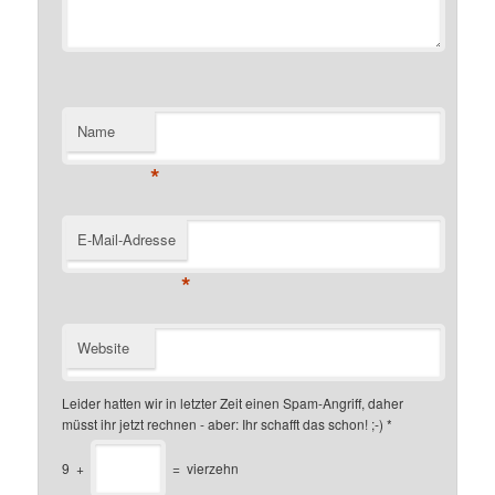
Name
*
E-Mail-Adresse
*
Website
Leider hatten wir in letzter Zeit einen Spam-Angriff, daher
müsst ihr jetzt rechnen - aber: Ihr schafft das schon! ;-)
*
9
+
=
vierzehn