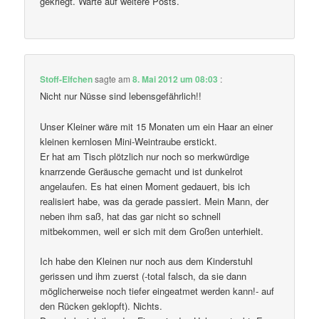
gekriegt. Warte auf weitere Posts.
Stoff-Elfchen
sagte am
8. Mai 2012 um 08:03
:
Nicht nur Nüsse sind lebensgefährlich!!
Unser Kleiner wäre mit 15 Monaten um ein Haar an einer
kleinen kernlosen Mini-Weintraube erstickt.
Er hat am Tisch plötzlich nur noch so merkwürdige
knarrzende Geräusche gemacht und ist dunkelrot
angelaufen. Es hat einen Moment gedauert, bis ich
realisiert habe, was da gerade passiert. Mein Mann, der
neben ihm saß, hat das gar nicht so schnell
mitbekommen, weil er sich mit dem Großen unterhielt.
Ich habe den Kleinen nur noch aus dem Kinderstuhl
gerissen und ihm zuerst (-total falsch, da sie dann
möglicherweise noch tiefer eingeatmet werden kann!- auf
den Rücken geklopft). Nichts.