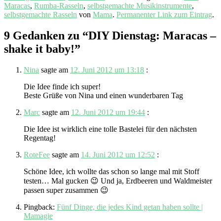
Maracas
,
Rumba-Rasseln
,
selbstgemachte Musikinstrumente
,
selbstgemachte Rasseln
von
Mama
.
Permanenter Link zum Eintrag
.
9 Gedanken zu “
DIY Dienstag: Maracas –
shake it baby!
”
Nina
sagte am
12. Juni 2012 um 13:18
:
Die Idee finde ich super!
Beste Grüße von Nina und einen wunderbaren Tag
Marc
sagte am
12. Juni 2012 um 19:44
:
Die Idee ist wirklich eine tolle Bastelei für den nächsten
Regentag!
RoteFee
sagte am
14. Juni 2012 um 12:52
:
Schöne Idee, ich wollte das schon so lange mal mit Stoff
testen… Mal gucken 😉 Und ja, Erdbeeren und Waldmeister
passen super zusammen 😉
Pingback:
Fünf Dinge, die jedes Kind getan haben sollte |
Mamagie