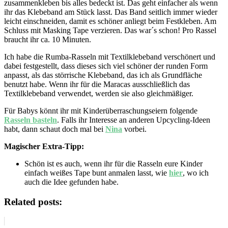
zusammenkleben bis alles bedeckt ist. Das geht einfacher als wenn
ihr das Klebeband am Stück lasst. Das Band seitlich immer wieder
leicht einschneiden, damit es schöner anliegt beim Festkleben. Am
Schluss mit Masking Tape verzieren. Das war´s schon! Pro Rassel
braucht ihr ca. 10 Minuten.
Ich habe die Rumba-Rasseln mit Textilklebeband verschönert und
dabei festgestellt, dass dieses sich viel schöner der runden Form
anpasst, als das störrische Klebeband, das ich als Grundfläche
benutzt habe. Wenn ihr für die Maracas ausschließlich das
Textilklebeband verwendet, werden sie also gleichmäßiger.
Für Babys könnt ihr mit Kinderüberraschungseiern folgende
Rasseln basteln
. Falls ihr Interesse an anderen Upcycling-Ideen
habt, dann schaut doch mal bei
Nina
vorbei.
Magischer Extra-Tipp:
Schön ist es auch, wenn ihr für die Rasseln eure Kinder
einfach weißes Tape bunt anmalen lasst, wie
hier
, wo ich
auch die Idee gefunden habe.
Related posts: