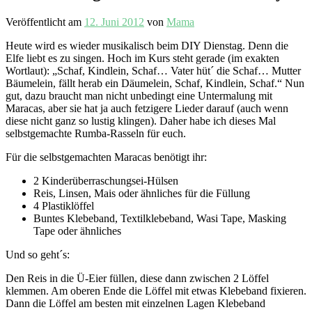
Veröffentlicht am
12. Juni 2012
von
Mama
Heute wird es wieder musikalisch beim DIY Dienstag. Denn die
Elfe liebt es zu singen. Hoch im Kurs steht gerade (im exakten
Wortlaut): „Schaf, Kindlein, Schaf… Vater hüt´ die Schaf… Mutter
Bäumelein, fällt herab ein Däumelein, Schaf, Kindlein, Schaf.“ Nun
gut, dazu braucht man nicht unbedingt eine Untermalung mit
Maracas, aber sie hat ja auch fetzigere Lieder darauf (auch wenn
diese nicht ganz so lustig klingen). Daher habe ich dieses Mal
selbstgemachte Rumba-Rasseln für euch.
Für die selbstgemachten Maracas benötigt ihr:
2 Kinderüberraschungsei-Hülsen
Reis, Linsen, Mais oder ähnliches für die Füllung
4 Plastiklöffel
Buntes Klebeband, Textilklebeband, Wasi Tape, Masking
Tape oder ähnliches
Und so geht´s:
Den Reis in die Ü-Eier füllen, diese dann zwischen 2 Löffel
klemmen. Am oberen Ende die Löffel mit etwas Klebeband fixieren.
Dann die Löffel am besten mit einzelnen Lagen Klebeband