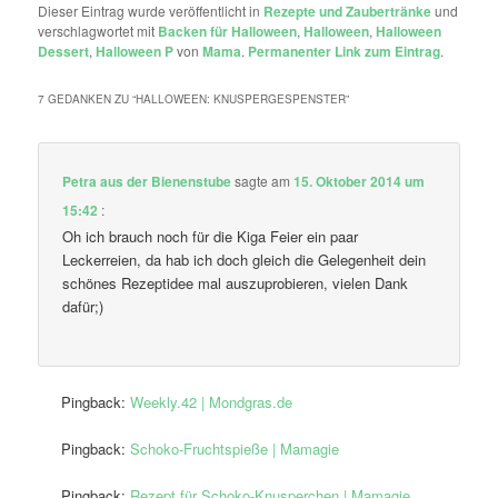
Dieser Eintrag wurde veröffentlicht in
Rezepte und Zaubertränke
und
verschlagwortet mit
Backen für Halloween
,
Halloween
,
Halloween
Dessert
,
Halloween P
von
Mama
.
Permanenter Link zum Eintrag
.
7 GEDANKEN ZU “
HALLOWEEN: KNUSPERGESPENSTER
”
Petra aus der Bienenstube
sagte am
15. Oktober 2014 um
15:42
:
Oh ich brauch noch für die Kiga Feier ein paar
Leckerreien, da hab ich doch gleich die Gelegenheit dein
schönes Rezeptidee mal auszuprobieren, vielen Dank
dafür;)
Pingback:
Weekly.42 | Mondgras.de
Pingback:
Schoko-Fruchtspieße | Mamagie
Pingback:
Rezept für Schoko-Knusperchen | Mamagie