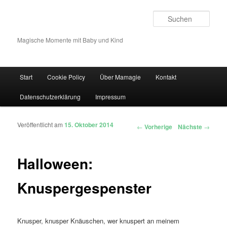
Such
Magische Momente mit Baby und Kind
Hauptmenü
Start
Cookie Policy
Über Mamagie
Kontakt
Zum Inhalt wechseln
Zum sekundären Inhalt wechseln
Datenschutzerklärung
Impressum
Veröffentlicht am
15. Oktober 2014
Artikelnavigation
←
Vorherige
Nächste
→
Halloween:
Knuspergespenster
Knusper, knusper Knäuschen, wer knuspert an meinem