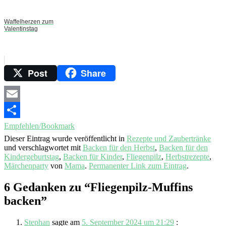
Waffelherzen zum
Valentinstag
Post
Share
Email
Empfehlen/Bookmark
Dieser Eintrag wurde veröffentlicht in
Rezepte und Zaubertränke
und verschlagwortet mit
Backen für den Herbst
,
Backen für den
Kindergeburtstag
,
Backen für Kinder
,
Fliegenpilz
,
Herbstrezepte
,
Märchenparty
von
Mama
.
Permanenter Link zum Eintrag
.
6 Gedanken zu “
Fliegenpilz-Muffins
backen
”
Stephan
sagte am
5. September 2024 um 21:29
: