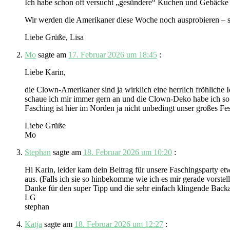
Ich habe schon oft versucht „gesündere“ Kuchen und Gebäcke fü
Wir werden die Amerikaner diese Woche noch ausprobieren – sie
Liebe Grüße, Lisa
Mo
sagte am
17. Februar 2026 um 18:45
:
Liebe Karin,
die Clown-Amerikaner sind ja wirklich eine herrlich fröhliche 
schaue ich mir immer gern an und die Clown-Deko habe ich so 
Fasching ist hier im Norden ja nicht unbedingt unser großes Fe
Liebe Grüße
Mo
Stephan
sagte am
18. Februar 2026 um 10:20
:
Hi Karin, leider kam dein Beitrag für unsere Faschingsparty et
aus. (Falls ich sie so hinbekomme wie ich es mir gerade vorstel
Danke für den super Tipp und die sehr einfach klingende Backa
LG
stephan
Katja
sagte am
18. Februar 2026 um 12:27
: