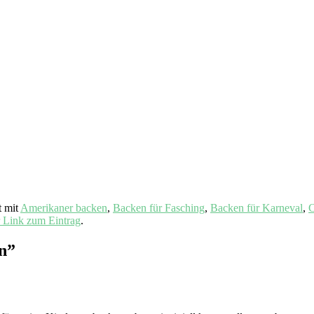
t mit
Amerikaner backen
,
Backen für Fasching
,
Backen für Karneval
,
C
 Link zum Eintrag
.
n
”