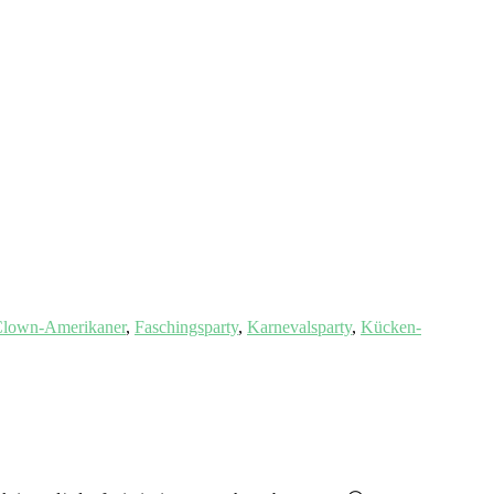
lown-Amerikaner
,
Faschingsparty
,
Karnevalsparty
,
Kücken-