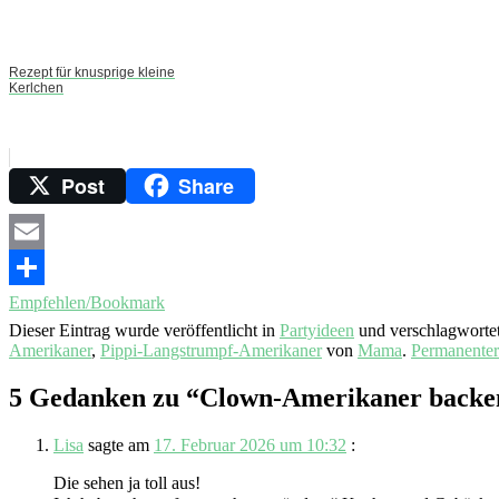
Rezept für knusprige kleine
Kerlchen
Post
Share
Email
Empfehlen/Bookmark
Dieser Eintrag wurde veröffentlicht in
Partyideen
und verschlagworte
Amerikaner
,
Pippi-Langstrumpf-Amerikaner
von
Mama
.
Permanenter
5 Gedanken zu “
Clown-Amerikaner backe
Lisa
sagte am
17. Februar 2026 um 10:32
:
Die sehen ja toll aus!