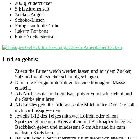
200 g Puderzucker
5 EL Zitronensaft
Zucker-Augen
Schoko-Linsen
Farbglasur in der Tube
Lakritz-Bonbons
bunte Zuckerstreusel
Und so geht’s:
Zuerst die Butter weich werden lassen und mit dem Zucker,
Salz und Vanillezucker schaumig schlagen.
Dann die Eier gut unterrühren bis eine homogene Masse
entsteht.
Als Nächstes das mit dem Backpulver vermischte Mehl und
die Stärke einrühren.
Als Letztes gebt ihr löffelweise die Milch unter. Der Teig soll
nicht zu flüssig werden.
Jeweils 1/12 des Teiges mit zwei Löffeln oder einem
Spritzbeutel in einem Kreis auf ein mit Backpapier belegtes
Backblech geben und mindestens 5 cm Abstand bis zum
nächsten Kreis lassen.
Bei 200 Grad Ober-/Unterhitze auf mittlerer Schiene ca. 10 –