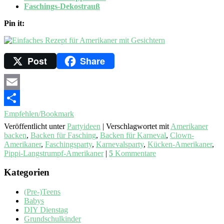
Faschings-Dekostrauß
Pin it:
Post
Share
Email
Empfehlen/Bookmark
Veröffentlicht unter
Partyideen
|
Verschlagwortet mit
Amerikaner
backen
,
Backen für Fasching
,
Backen für Karneval
,
Clown-
Amerikaner
,
Faschingsparty
,
Karnevalsparty
,
Kücken-Amerikaner
,
Pippi-Langstrumpf-Amerikaner
|
5
Kommentare
Kategorien
(Pre-)Teens
Babys
DIY Dienstag
Grundschulkinder