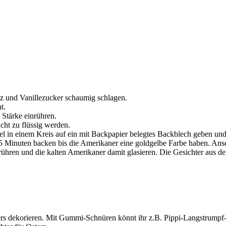
lz und Vanillezucker schaumig schlagen.
t.
Stärke einrühren.
icht zu flüssig werden.
tel in einem Kreis auf ein mit Backpapier belegtes Backblech geben un
15 Minuten backen bis die Amerikaner eine goldgelbe Farbe haben. Ansc
hren und die kalten Amerikaner damit glasieren. Die Gesichter aus de
rs dekorieren. Mit Gummi-Schnüren könnt ihr z.B. Pippi-Langstrumpf-Z