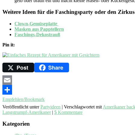
gelb oder braun ein und macht kleine Hasen- oder Kückengesich
Weitere Ideen für die Faschingsparty oder den Zirku
Clown-Gemüseplatte
Masken aus Papptellern
Faschings-Dekostrauß
Pin it:
Post
Share
Email
Empfehlen/Bookmark
Veröffentlicht unter
Partyideen
|
Verschlagwortet mit
Amerikaner bac
Langstrumpf-Amerikaner
|
5
Kommentare
Kategorien