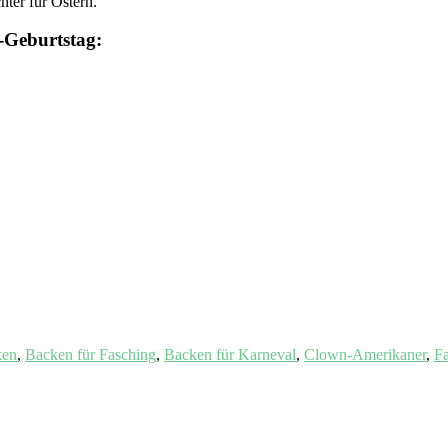
ter für Ostern.
s-Geburtstag:
ken
,
Backen für Fasching
,
Backen für Karneval
,
Clown-Amerikaner
,
Fa