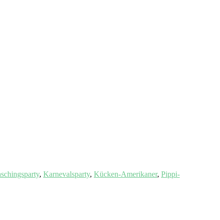
schingsparty
,
Karnevalsparty
,
Kücken-Amerikaner
,
Pippi-