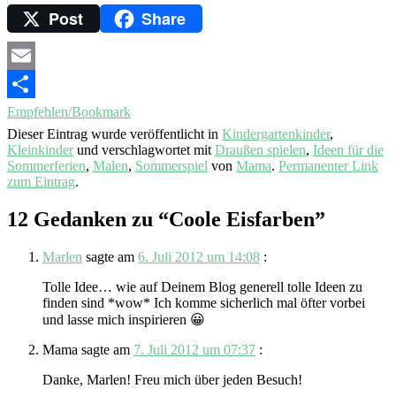
Post
Share
Email
Empfehlen/Bookmark
Dieser Eintrag wurde veröffentlicht in
Kindergartenkinder
,
Kleinkinder
und verschlagwortet mit
Draußen spielen
,
Ideen für die
Sommerferien
,
Malen
,
Sommerspiel
von
Mama
.
Permanenter Link
zum Eintrag
.
12 Gedanken zu “
Coole Eisfarben
”
Marlen
sagte am
6. Juli 2012 um 14:08
:
Tolle Idee… wie auf Deinem Blog generell tolle Ideen zu
finden sind *wow* Ich komme sicherlich mal öfter vorbei
und lasse mich inspirieren 😀
Mama
sagte am
7. Juli 2012 um 07:37
:
Danke, Marlen! Freu mich über jeden Besuch!