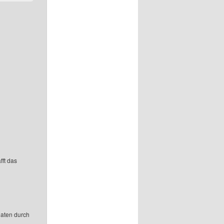
fft das
aten durch