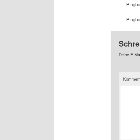
Pingb
Pingb
Schre
Deine E-Mai
Komment