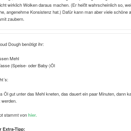
nicht wirklich Wolken daraus machen. (Er heißt wahrscheinlich so, wei
he, angenehme Konsistenz hat.) Dafür kann man aber viele schöne 
mit zaubern.
oud Dough benötigt ihr:
ssen Mehl
Tasse (Speise- oder Baby-)Öl
ht´s:
s Öl gut unter das Mehl kneten, das dauert ein paar Minuten, dann 
t werden.
pt stammt von
hier.
 Extra-Tipp: