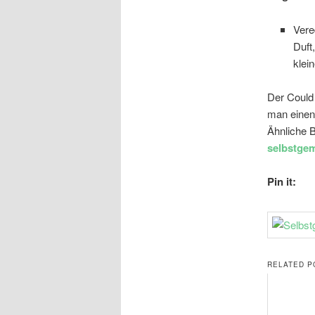
Vere
Duft
klei
Der Could
man einen 
Ähnliche 
selbstge
Pin it:
RELATED P