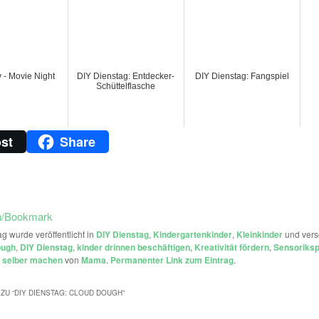
y - Movie Night
DIY Dienstag: Entdecker-
DIY Dienstag: Fangspiel
Schüttelflasche
st
Share
n/Bookmark
ag wurde veröffentlicht in
DIY Dienstag
,
Kindergartenkinder
,
Kleinkinder
und vers
ough
,
DIY Dienstag
,
kinder drinnen beschäftigen
,
Kreativität fördern
,
Sensoriksp
 selber machen
von
Mama
.
Permanenter Link zum Eintrag
.
ZU “
DIY DIENSTAG: CLOUD DOUGH
”