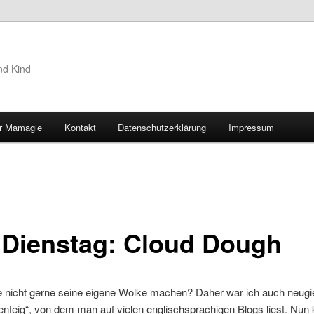
nd Kind
r Mamagie
Kontakt
Datenschutzerklärung
Impressum
hseln
 Dienstag: Cloud Dough
 nicht gerne seine eigene Wolke machen? Daher war ich auch neugie
nteig“, von dem man auf vielen englischsprachigen Blogs liest. Nu