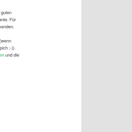
 guten
ante. Für
rwenden.
 (wenn
ich ;-)).
en
und die