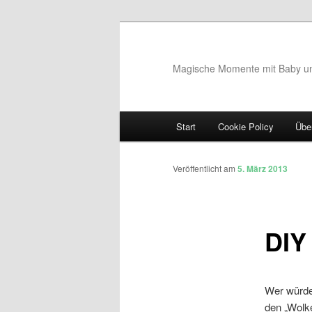
Magische Momente mit Baby u
Hauptmenü
Start
Cookie Policy
Übe
Zum Inhalt wechseln
Zum sekundären Inhalt wec
Artikelnavigation
Veröffentlicht am
5. März 2013
DIY
Wer würde
den „Wolke