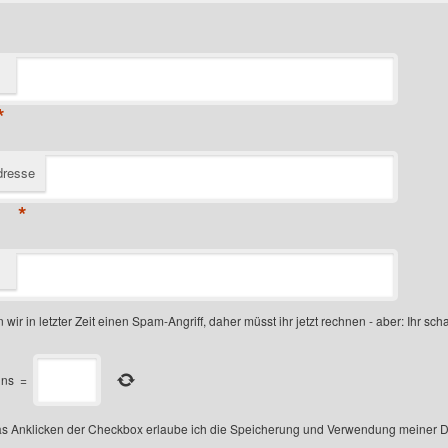
*
dresse
*
 wir in letzter Zeit einen Spam-Angriff, daher müsst ihr jetzt rechnen - aber: Ihr scha
ins
=
s Anklicken der Checkbox erlaube ich die Speicherung und Verwendung meiner D