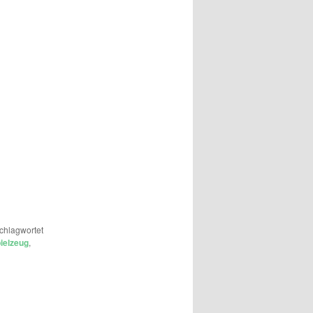
chlagwortet
ielzeug
,