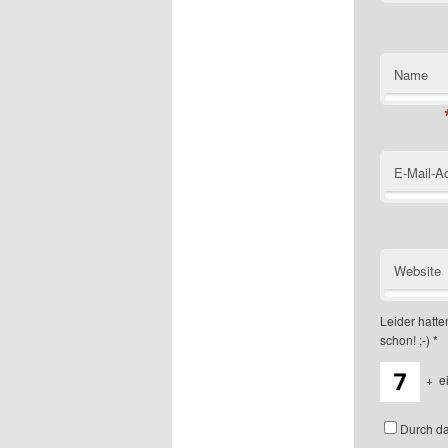
Name
E-Mail-A
Website
Leider hatten
schon! ;-)
*
+
e
Durch da