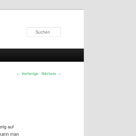
Suchen
←
Vorherige
Nächste
→
rig auf
n kann man