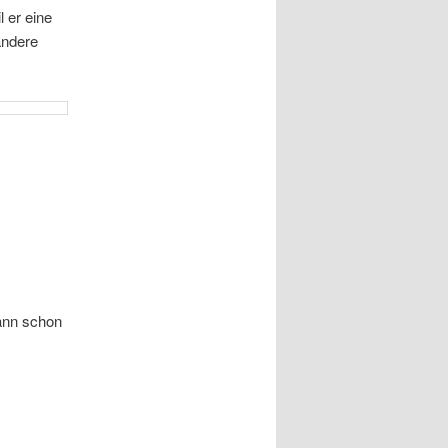
l er eine
andere
kann schon