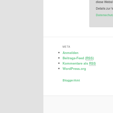
diese Websi
Details zur 
Datenschut
META
Anmelden
Beitrags-Feed (
RSS
)
Kommentare als
RSS
WordPress.org
BloggerAmt