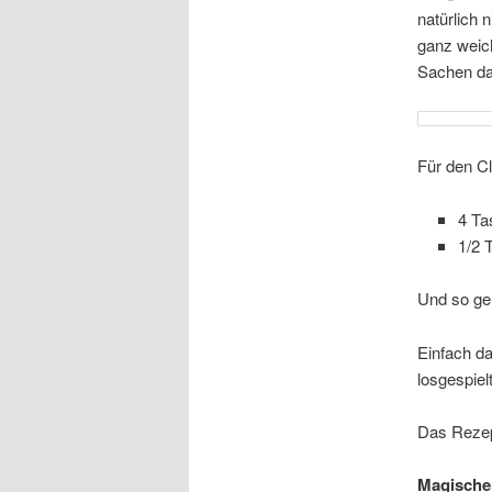
natürlich 
ganz weic
Sachen da
Für den Cl
4 Ta
1/2 
Und so ge
Einfach da
losgespiel
Das Reze
Magischer