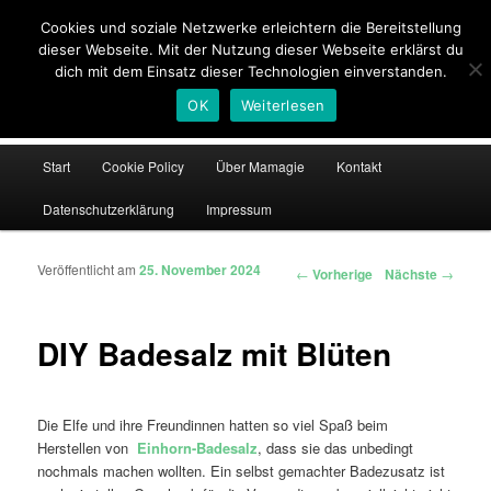
Cookies und soziale Netzwerke erleichtern die Bereitstellung
Such
dieser Webseite. Mit der Nutzung dieser Webseite erklärst du
dich mit dem Einsatz dieser Technologien einverstanden.
Magische Momente mit Baby und Kind
OK
Weiterlesen
Hauptmenü
Start
Cookie Policy
Über Mamagie
Kontakt
Zum Inhalt wechseln
Zum sekundären Inhalt wechseln
Datenschutzerklärung
Impressum
Veröffentlicht am
25. November 2024
Artikelnavigation
←
Vorherige
Nächste
→
DIY Badesalz mit Blüten
Die Elfe und ihre Freundinnen hatten so viel Spaß beim
Herstellen von
Einhorn-Badesalz
, dass sie das unbedingt
nochmals machen wollten. Ein selbst gemachter Badezusatz ist