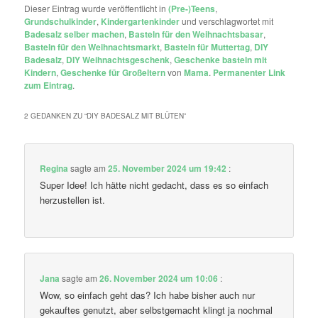
Dieser Eintrag wurde veröffentlicht in
(Pre-)Teens
,
Grundschulkinder
,
Kindergartenkinder
und verschlagwortet mit
Badesalz selber machen
,
Basteln für den Weihnachtsbasar
,
Basteln für den Weihnachtsmarkt
,
Basteln für Muttertag
,
DIY
Badesalz
,
DIY Weihnachtsgeschenk
,
Geschenke basteln mit
Kindern
,
Geschenke für Großeltern
von
Mama
.
Permanenter Link
zum Eintrag
.
2 GEDANKEN ZU “
DIY BADESALZ MIT BLÜTEN
”
Regina
sagte am
25. November 2024 um 19:42
:
Super Idee! Ich hätte nicht gedacht, dass es so einfach
herzustellen ist.
Jana
sagte am
26. November 2024 um 10:06
:
Wow, so einfach geht das? Ich habe bisher auch nur
gekauftes genutzt, aber selbstgemacht klingt ja nochmal