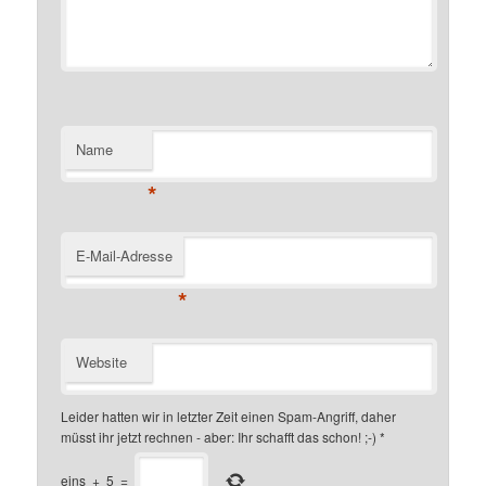
Name
*
E-Mail-Adresse
*
Website
Leider hatten wir in letzter Zeit einen Spam-Angriff, daher
müsst ihr jetzt rechnen - aber: Ihr schafft das schon! ;-)
*
eins
+
5
=