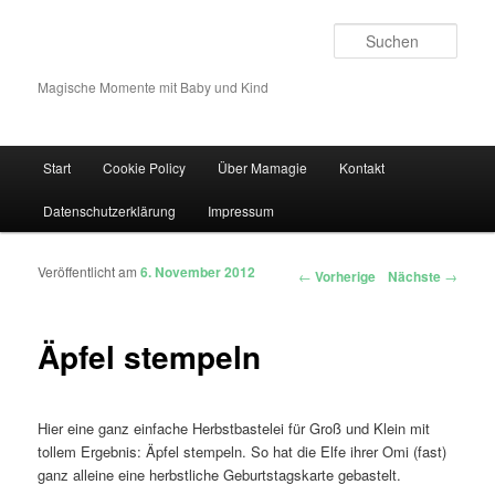
Such
Magische Momente mit Baby und Kind
Hauptmenü
Start
Cookie Policy
Über Mamagie
Kontakt
Zum Inhalt wechseln
Zum sekundären Inhalt wechseln
Datenschutzerklärung
Impressum
Veröffentlicht am
6. November 2012
Artikelnavigation
←
Vorherige
Nächste
→
Äpfel stempeln
Hier eine ganz einfache Herbstbastelei für Groß und Klein mit
tollem Ergebnis: Äpfel stempeln. So hat die Elfe ihrer Omi (fast)
ganz alleine eine herbstliche Geburtstagskarte gebastelt.