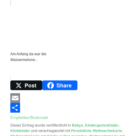
Am Anfang da war die
Wassermelone...
Post
Share
Email
Empfehlen/Bookmark
Dieser Eintrag wurde veröffentlicht in
Babys
,
Kindergartenkinder
,
Kleinkinder
und verschlagwortet mit
Persönliche Weihnachtskarte
,
Weihnachtskarte mit Kinder selbst gestalten
,
Weihnachtskarte mit