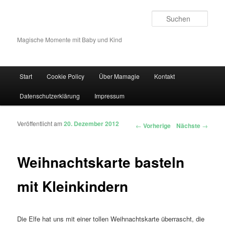
Such
Magische Momente mit Baby und Kind
Hauptmenü
Start
Cookie Policy
Über Mamagie
Kontakt
Zum Inhalt wechseln
Zum sekundären Inhalt wechseln
Datenschutzerklärung
Impressum
Veröffentlicht am
20. Dezember 2012
Artikelnavigation
←
Vorherige
Nächste
→
Weihnachtskarte basteln
mit Kleinkindern
Die Elfe hat uns mit einer tollen Weihnachtskarte überrascht, die