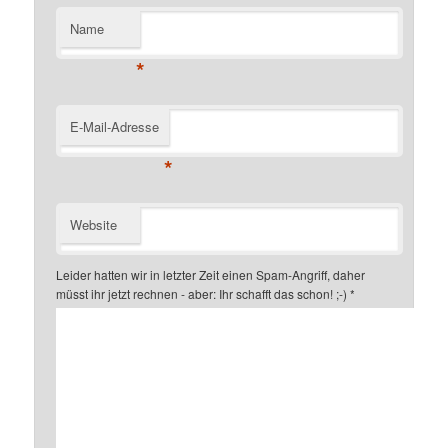
Name
*
E-Mail-Adresse
*
Website
Leider hatten wir in letzter Zeit einen Spam-Angriff, daher
müsst ihr jetzt rechnen - aber: Ihr schafft das schon! ;-)
*