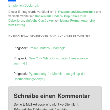
Empfehlen/Bookmark
Dieser Eintrag wurde veröffentlicht in
Rezepte und Zaubertränke
und
verschlagwortet mit
Backen mit Kindern
,
Cup Cakes zum
Dekorieren
,
einfache Cup Cakes
von
Mama
.
Permanenter Link
zum Eintrag
.
3 GEDANKEN ZU “
REGENBOGEN-PARTY: CUP CAKES DEKORIEREN
”
Pingback:
Frosch-Muffins | Mamagie
Pingback:
New York White Chocolate Cheesecake –
yummy! |
Pingback:
Pyjamaparty für Mädels – so gelingt die
Übernachtungsparty! |
Schreibe einen Kommentar
Deine E-Mail-Adresse wird nicht veröffentlicht.
Erforderliche Felder sind mit
*
markiert