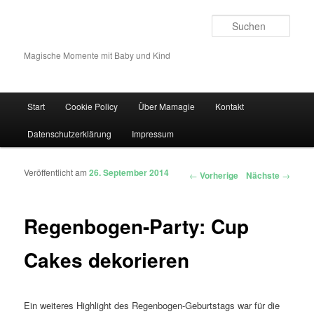
Such
Magische Momente mit Baby und Kind
Hauptmenü
Start
Cookie Policy
Über Mamagie
Kontakt
Zum Inhalt wechseln
Zum sekundären Inhalt wechseln
Datenschutzerklärung
Impressum
Veröffentlicht am
26. September 2014
Artikelnavigation
←
Vorherige
Nächste
→
Regenbogen-Party: Cup
Cakes dekorieren
Ein weiteres Highlight des Regenbogen-Geburtstags war für die