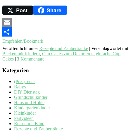
Post
Share
Email
Empfehlen/Bookmark
Veröffentlicht unter
Rezepte und Zaubertränke
|
Verschlagwortet mit
Backen mit Kindern
,
Cup Cakes zum Dekorieren
,
einfache Cup
Cakes
|
3
Kommentare
Kategorien
(Pre-)Teens
Babys
DIY Dienstag
Grundschulkinder
Haus und Höhle
Kindergartenkinder
Kleinkinder
Partyideen
Reisen mit KInd
Rezepte und Zaubertränke