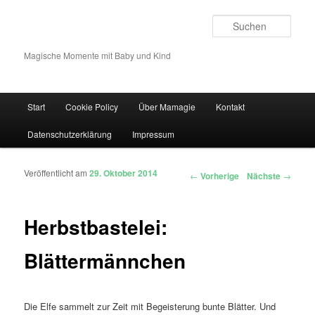
Such
Magische Momente mit Baby und Kind
Hauptmenü
Start
Cookie Policy
Über Mamagie
Kontakt
Zum Inhalt wechseln
Zum sekundären Inhalt wechseln
Datenschutzerklärung
Impressum
Veröffentlicht am
29. Oktober 2014
Artikelnavigation
←
Vorherige
Nächste
→
Herbstbastelei:
Blättermännchen
Die Elfe sammelt zur Zeit mit Begeisterung bunte Blätter. Und