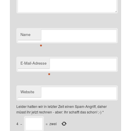
Name
*
E-Mail-Adresse
*
Website
Leider hatten wir in letzter Zeit einen Spam-Angriff, daher
müsst ihr jetzt rechnen - aber: Ihr schafft das schon! ;-)
*
4
−
=
zwei