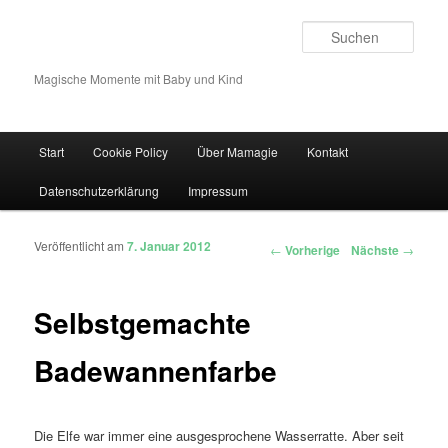
Such
Magische Momente mit Baby und Kind
Hauptmenü
Start
Cookie Policy
Über Mamagie
Kontakt
Zum Inhalt wechseln
Zum sekundären Inhalt wechseln
Datenschutzerklärung
Impressum
Veröffentlicht am
7. Januar 2012
Artikelnavigation
←
Vorherige
Nächste
→
Selbstgemachte
Badewannenfarbe
Die Elfe war immer eine ausgesprochene Wasserratte. Aber seit