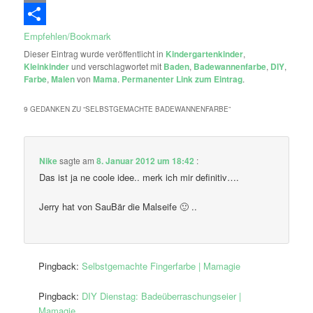
Email
Empfehlen/Bookmark
Dieser Eintrag wurde veröffentlicht in
Kindergartenkinder
,
Kleinkinder
und verschlagwortet mit
Baden
,
Badewannenfarbe
,
DIY
,
Farbe
,
Malen
von
Mama
.
Permanenter Link zum Eintrag
.
9 GEDANKEN ZU “
SELBSTGEMACHTE BADEWANNENFARBE
”
Nike
sagte am
8. Januar 2012 um 18:42
:
Das ist ja ne coole idee.. merk ich mir definitiv….
Jerry hat von SauBär die Malseife 🙂 ..
Pingback:
Selbstgemachte Fingerfarbe | Mamagie
Pingback:
DIY Dienstag: Badeüberraschungseier |
Mamagie