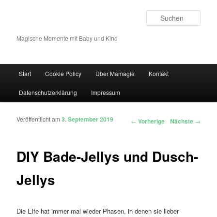
Such
Magische Momente mit Baby und Kind
Hauptmenü
Start
Cookie Policy
Über Mamagie
Kontakt
Zum Inhalt wechseln
Zum sekundären Inhalt wechseln
Datenschutzerklärung
Impressum
Veröffentlicht am
3. September 2019
Artikelnavigation
←
Vorherige
Nächste
→
DIY Bade-Jellys und Dusch-
Jellys
Die Elfe hat immer mal wieder Phasen, in denen sie lieber