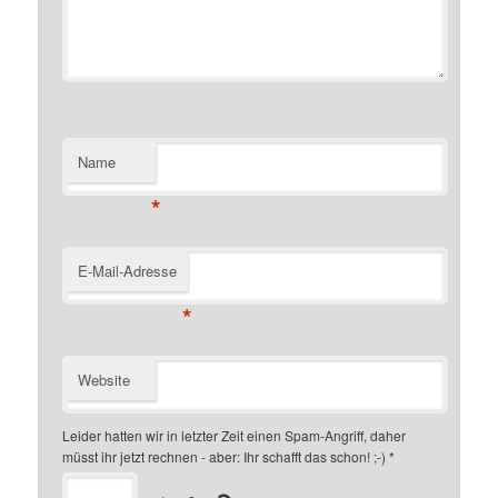
Name
*
E-Mail-Adresse
*
Website
Leider hatten wir in letzter Zeit einen Spam-Angriff, daher
müsst ihr jetzt rechnen - aber: Ihr schafft das schon! ;-)
*