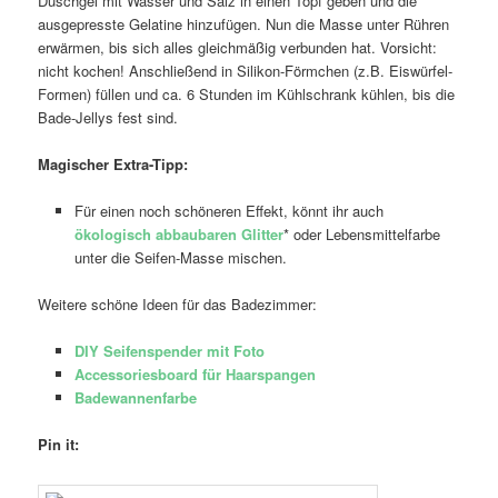
Duschgel mit Wasser und Salz in einen Topf geben und die
ausgepresste Gelatine hinzufügen. Nun die Masse unter Rühren
erwärmen, bis sich alles gleichmäßig verbunden hat. Vorsicht:
nicht kochen! Anschließend in Silikon-Förmchen (z.B. Eiswürfel-
Formen) füllen und ca. 6 Stunden im Kühlschrank kühlen, bis die
Bade-Jellys fest sind.
Magischer Extra-Tipp:
Für einen noch schöneren Effekt, könnt ihr auch
ökologisch abbaubaren Glitter
* oder Lebensmittelfarbe
unter die Seifen-Masse mischen.
Weitere schöne Ideen für das Badezimmer:
DIY Seifenspender mit Foto
Accessoriesboard für Haarspangen
Badewannenfarbe
Pin it: