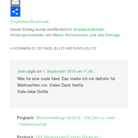
Email
Empfehlen/Bookmark
Dieser Eintrag wurde veröffentlicht in
Grundschulkinder
,
Kindergartenkinder
von
Mama
.
Permanenter Link des Eintrags
.
6 GEDANKEN ZU “
DIY BADE-JELLYS UND DUSCH-JELLYS
”
Julie
sagte am
3. September 2019 um 11:05
:
Was für eine coole Idee! Das merke ich mir definitiv für
Weihnachten vor. Vielen Dank hierfür.
Viele liebe Grüße
Pingback:
Wochenlieblinge 34/2019 - Viel Zeit zu zweit....
- Heldenhaushalt
Pingback:
DIY Regenbogen-Einhorn-Badesalz |